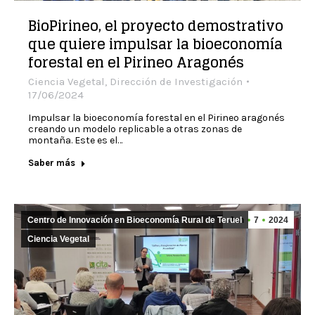
BioPirineo, el proyecto demostrativo
que quiere impulsar la bioeconomía
forestal en el Pirineo Aragonés
Ciencia Vegetal
,
Dirección de Investigación
17/06/2024
Impulsar la bioeconomía forestal en el Pirineo aragonés
creando un modelo replicable a otras zonas de
montaña. Este es el…
Saber más
Centro de Innovación en Bioeconomía Rural de Teruel
Jun
7
2024
Ciencia Vegetal