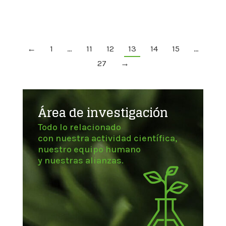
←
1
…
11
12
13
14
15
…
27
→
Área de investigación
Todo lo relacionado
con nuestra actividad científica,
nuestro equipo humano
y nuestras alianzas.