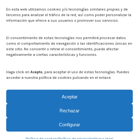
Sala de prensa
En esta web utilizamos cookies y/o tecnologías similares propias y de
Noticias
terceros para analizar el tráfico de la red, así como poder personalizar la
Eventos
información que ofrece a sus usuarios o promover sus servicios.
El CITA en los medios de comunicación
Identidad corporativa
El consentimiento de estas tecnologías nos permitirá procesar datos
Boletín electrónico cita2
como el comportamiento de navegación o las identificaciones únicas en
este sitio. No consentir o retirar el consentimiento, puede afectar
negativamente a ciertas características y funciones.
Contacto
Mapa del sitio web
Haga click en
Acepto
, para aceptar el uso de estas tecnologías. Puedes
acceder a nuestra política de cookies pulsando en el enlace.
Buscar en la web del CITA
Buscar:
Aceptar
Rechazar
Configurar
© CITA Aragón - 2026. Todos los derechos reservados.
Política de cookies
Política de privacidad
Aviso legal