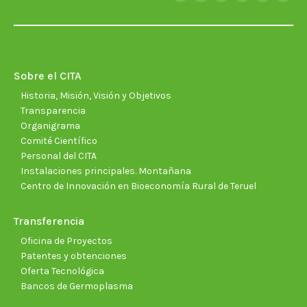
Facebook
X
YouTube
Linkedin
Instagra
Soun
page
page
page
page
page
page
opens
opens
opens
opens
opens
open
in
in
in
in
in
in
new
new
new
new
new
new
Sobre el CITA
window
window
window
window
window
wind
Historia, Misión, Visión y Objetivos
Transparencia
Organigrama
Comité Científico
Personal del CITA
Instalaciones principales. Montañana
Centro de Innovación en Bioeconomía Rural de Teruel
Transferencia
Oficina de Proyectos
Patentes y obtenciones
Oferta Tecnológica
Bancos de Germoplasma