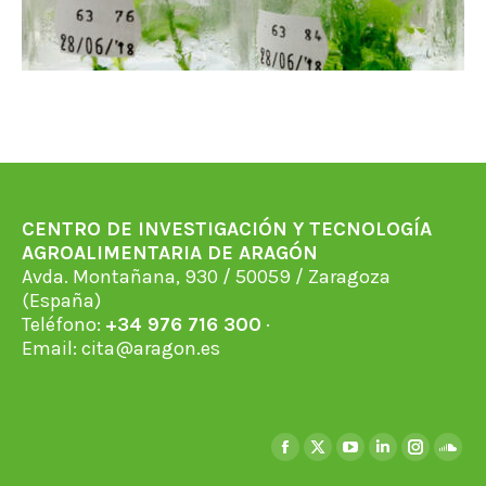
CENTRO DE INVESTIGACIÓN Y TECNOLOGÍA
AGROALIMENTARIA DE ARAGÓN
Avda. Montañana, 930 / 50059 / Zaragoza
(España)
Teléfono:
+34 976 716 300
·
Email:
cita@aragon.es
Find us on:
Facebook
X
YouTube
Linkedin
Instagra
Soun