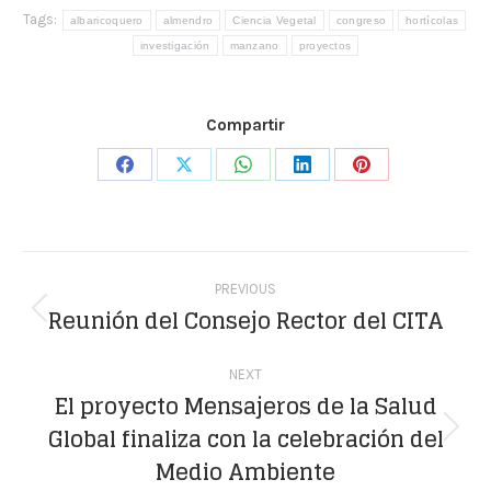
Tags:
albaricoquero
almendro
Ciencia Vegetal
congreso
hortícolas
investigación
manzano
proyectos
Compartir
Share
Share
Share
Share
Share
on
on
on
on
on
Facebook
X
WhatsApp
LinkedIn
Pinterest
Post
PREVIOUS
navigation
Reunión del Consejo Rector del CITA
Previous
post:
NEXT
El proyecto Mensajeros de la Salud
Global finaliza con la celebración del
Next
Medio Ambiente
post: