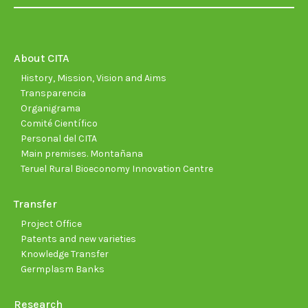
page
page
page
page
page
page
opens
opens
opens
opens
opens
open
in
in
in
in
in
in
new
new
new
new
new
new
About CITA
window
window
window
window
window
wind
History, Mission, Vision and Aims
Transparencia
Organigrama
Comité Científico
Personal del CITA
Main premises. Montañana
Teruel Rural Bioeconomy Innovation Centre
Transfer
Project Office
Patents and new varieties
Knowledge Transfer
Germplasm Banks
Research