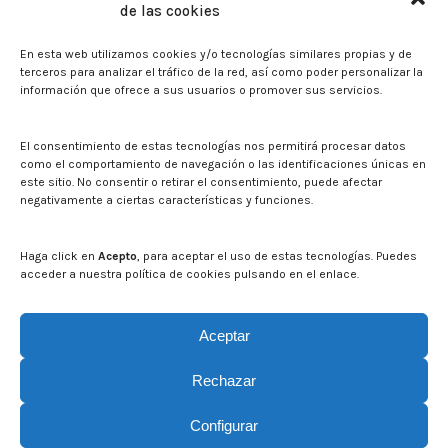
de las cookies
Biblioteca. Repositorio CITAREA
En esta web utilizamos cookies y/o tecnologías similares propias y de
Press
terceros para analizar el tráfico de la red, así como poder personalizar la
información que ofrece a sus usuarios o promover sus servicios.
Noticias
Eventos
El CITA en los medios de comunicación
El consentimiento de estas tecnologías nos permitirá procesar datos
Corporate Identity
como el comportamiento de navegación o las identificaciones únicas en
Boletín electrónico cita2
este sitio. No consentir o retirar el consentimiento, puede afectar
negativamente a ciertas características y funciones.
Contact
Mapa del sitio web
Haga click en
Acepto
, para aceptar el uso de estas tecnologías. Puedes
acceder a nuestra política de cookies pulsando en el enlace.
Search on CITA website
Search:
Aceptar
Rechazar
Configurar