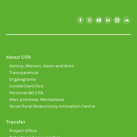
Find us on:
Facebook
X
YouTube
Linkedin
Instagra
Soun
page
page
page
page
page
page
opens
opens
opens
opens
opens
open
in
in
in
in
in
in
new
new
new
new
new
new
About CITA
window
window
window
window
window
wind
History, Mission, Vision and Aims
Transparencia
Organigrama
Comité Científico
Personal del CITA
Main premises. Montañana
Teruel Rural Bioeconomy Innovation Centre
Transfer
Project Office