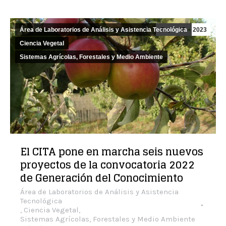
Área de Laboratorios de Análisis y Asistencia Tecnológica
Sep
15
2023
Ciencia Vegetal
Sistemas Agrícolas, Forestales y Medio Ambiente
El CITA pone en marcha seis nuevos
proyectos de la convocatoria 2022
de Generación del Conocimiento
Área de Laboratorios de Análisis y Asistencia
Tecnológica
,
Ciencia Vegetal
,
Sistemas Agrícolas, Forestales y Medio Ambiente