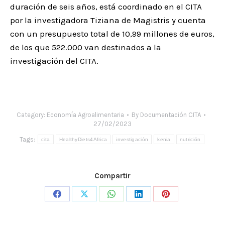
duración de seis años, está coordinado en el CITA
por la investigadora Tiziana de Magistris y cuenta
con un presupuesto total de 10,99 millones de euros,
de los que 522.000 van destinados a la
investigación del CITA.
Category:
Economía Agroalimentaria
By
Documentación CITA
27/02/2023
Tags:
cita
HealthyDiets4Africa
investigación
kenia
nutrición
Compartir
Share
Share
Share
Share
Share
on
on
on
on
on