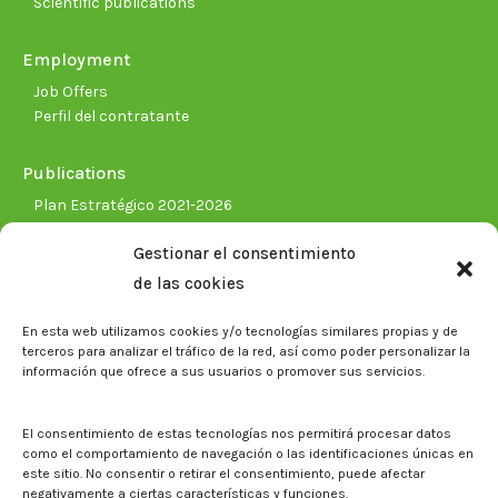
Scientific publications
Employment
Job Offers
Perfil del contratante
Publications
Plan Estratégico 2021-2026
Memorias corporativas
Gestionar el consentimiento
Biblioteca. Repositorio CITAREA
de las cookies
Press
En esta web utilizamos cookies y/o tecnologías similares propias y de
Noticias
terceros para analizar el tráfico de la red, así como poder personalizar la
Eventos
información que ofrece a sus usuarios o promover sus servicios.
El CITA en los medios de comunicación
Corporate Identity
El consentimiento de estas tecnologías nos permitirá procesar datos
Boletín electrónico cita2
como el comportamiento de navegación o las identificaciones únicas en
este sitio. No consentir o retirar el consentimiento, puede afectar
negativamente a ciertas características y funciones.