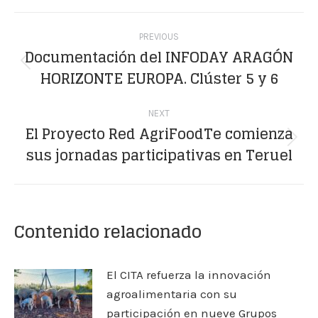
Facebook
X
WhatsApp
LinkedIn
Pinterest
Post
PREVIOUS
navigation
Documentación del INFODAY ARAGÓN
Previous
HORIZONTE EUROPA. Clúster 5 y 6
post:
NEXT
El Proyecto Red AgriFoodTe comienza
Next
sus jornadas participativas en Teruel
post:
Contenido relacionado
El CITA refuerza la innovación
agroalimentaria con su
participación en nueve Grupos