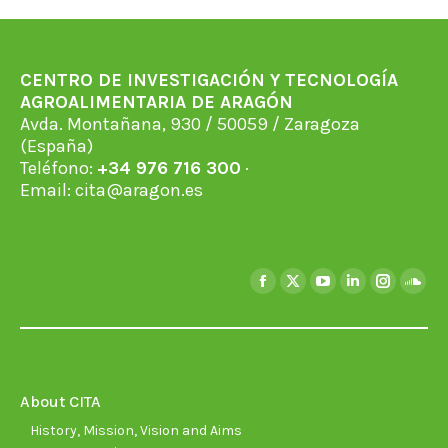
CENTRO DE INVESTIGACIÓN Y TECNOLOGÍA
AGROALIMENTARIA DE ARAGÓN
Avda. Montañana, 930 / 50059 / Zaragoza
(España)
Teléfono:
+34 976 716 300
·
Email:
cita@aragon.es
Find us on:
Facebook
X
YouTube
Linkedin
Instagra
Soun
page
page
page
page
page
page
opens
opens
opens
opens
opens
open
in
in
in
in
in
in
new
new
new
new
new
new
About CITA
window
window
window
window
window
wind
History, Mission, Vision and Aims