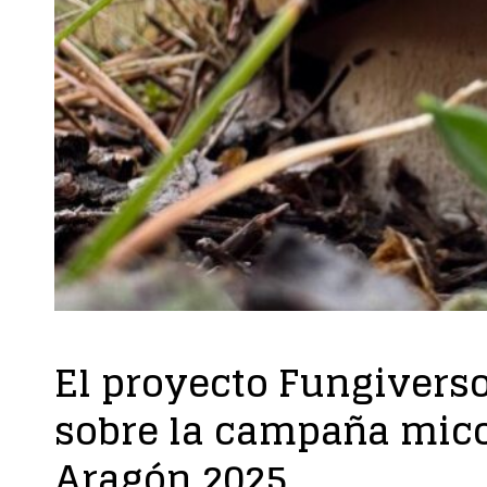
El proyecto Fungivers
sobre la campaña mico
Aragón 2025