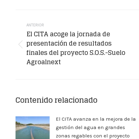
Facebook
X
Navegación
entre
ANTERIOR
El CITA acoge la jornada de
publicaciones
presentación de resultados
Publicación
finales del proyecto S.O.S.-Suelo
anterior:
Agroalnext
Contenido relacionado
El CITA avanza en la mejora de la
gestión del agua en grandes
zonas regables con el proyecto