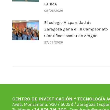
LAIKcA
08/06/2026
El colegio Hispanidad de
Zaragoza gana el III Campeonato
Científico Escolar de Aragón
27/03/2026
CENTRO DE INVESTIGACIÓN Y TECNOLOGÍA 
Avda. Montañana, 930 / 50059 / Zaragoza (Espan
Teléfono:
+34 976 716 300
· Email:
cita@aragon.