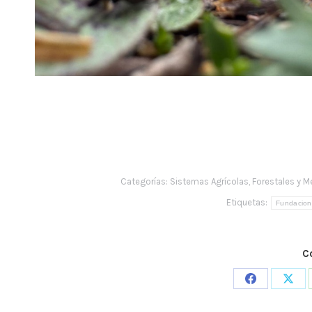
Categorías:
Sistemas Agrícolas, Forestales y 
Etiquetas:
Fundacion
C
Share
Shar
on
on