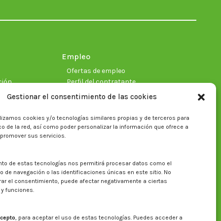
in
in
in
in
in
in
new
new
new
new
new
new
window
window
window
window
window
window
Empleo
Ofertas de empleo
ción
Perfil del contratante
Gestionar el consentimiento de las cookies
lizamos cookies y/o tecnologías similares propias y de terceros para
ficas
fico de la red, así como poder personalizar la información que ofrece a
 promover sus servicios.
nto de estas tecnologías nos permitirá procesar datos como el
Buscar en la web del CITA
de navegación o las identificaciones únicas en este sitio. No
irar el consentimiento, puede afectar negativamente a ciertas
Buscar:
 y funciones.
cepto
, para aceptar el uso de estas tecnologías. Puedes acceder a