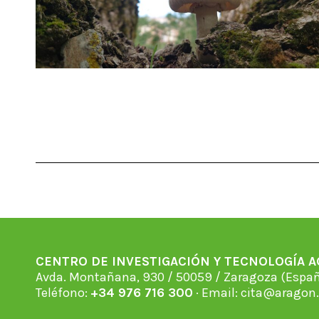
CENTRO DE INVESTIGACIÓN Y TECNOLOGÍA 
Avda. Montañana, 930 / 50059 / Zaragoza (Espan
Teléfono:
+34 976 716 300
· Email:
cita@aragon.