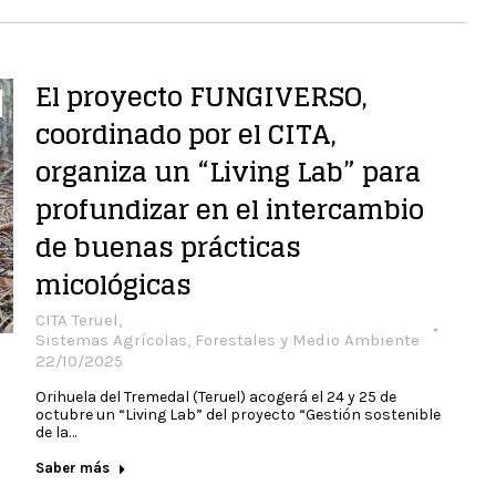
El proyecto FUNGIVERSO,
coordinado por el CITA,
organiza un “Living Lab” para
profundizar en el intercambio
de buenas prácticas
micológicas
CITA Teruel
,
Sistemas Agrícolas, Forestales y Medio Ambiente
22/10/2025
Orihuela del Tremedal (Teruel) acogerá el 24 y 25 de
octubre un “Living Lab” del proyecto “Gestión sostenible
de la…
Saber más