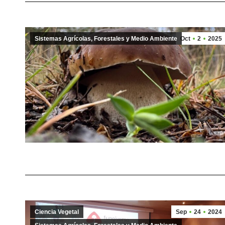
Sistemas Agrícolas, Forestales y Medio Ambiente
Oct
2
2025
Ciencia Vegetal
Sep
24
2024