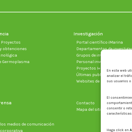
ncia
Investigación
e Proyectos
Portal científico iMarina
y obtenciones
Departamentos de investiga
cnológica
Grupos de investigación
e Germoplasma
Personal investigador
Proyectos I+D+I vigentes
En esta web uti
Últimas publicaciones cientí
analizar el trá
Websites de proyectos
sus usuarios o
El consentimie
rensa
Contacto
comportamiento 
consentir o ret
Mapa del sitio web
características
n los medios de comunicación
Haga click en
A
 corporativa