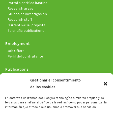
Portal científico iMarina
Research areas
Grupos de investigación
Research staff
Current R+D+I projects
Scientific publications
Employment
Job Offers
Perfil del contratante
Publications
Plan Estratégico 2021-2026
Gestionar el consentimiento
Memorias corporativas
de las cookies
Biblioteca. Repositorio CITAREA
En esta web utilizamos cookies y/o tecnologías similares propias y de
Press
terceros para analizar el tráfico de la red, así como poder personalizar la
información que ofrece a sus usuarios o promover sus servicios.
Noticias