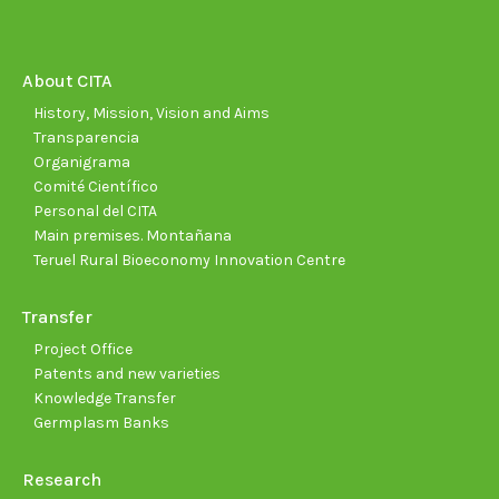
opens
opens
opens
opens
opens
open
in
in
in
in
in
in
new
new
new
new
new
new
About CITA
window
window
window
window
window
wind
History, Mission, Vision and Aims
Transparencia
Organigrama
Comité Científico
Personal del CITA
Main premises. Montañana
Teruel Rural Bioeconomy Innovation Centre
Transfer
Project Office
Patents and new varieties
Knowledge Transfer
Germplasm Banks
Research