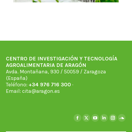
CENTRO DE INVESTIGACIÓN Y TECNOLOGÍA
AGROALIMENTARIA DE ARAGÓN
Avda. Montañana, 930 / 50059 / Zaragoza
(España)
Teléfono:
+34 976 716 300
·
Email:
cita@aragon.es
Find us on:
Facebook
X
YouTube
Linkedin
Instagra
Soun
page
page
page
page
page
page