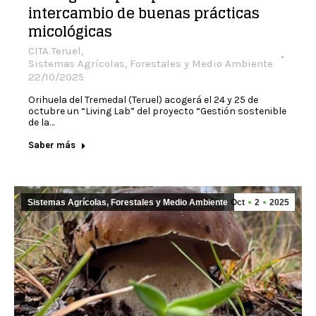
intercambio de buenas prácticas
micológicas
CITA Teruel
,
Sistemas Agrícolas, Forestales y Medio Ambiente
22/10/2025
Orihuela del Tremedal (Teruel) acogerá el 24 y 25 de
octubre un “Living Lab” del proyecto “Gestión sostenible
de la…
Saber más
Sistemas Agrícolas, Forestales y Medio Ambiente
Oct
2
2025