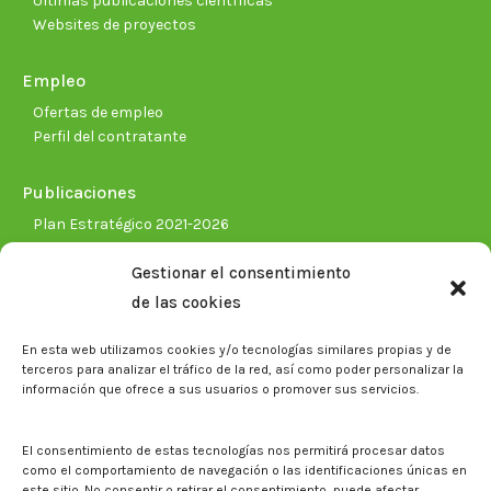
Últimas publicaciones científicas
Websites de proyectos
Empleo
Ofertas de empleo
Perfil del contratante
Publicaciones
Plan Estratégico 2021-2026
Memorias corporativas
Gestionar el consentimiento
Biblioteca. Repositorio CITAREA
de las cookies
Sala de prensa
En esta web utilizamos cookies y/o tecnologías similares propias y de
Noticias
terceros para analizar el tráfico de la red, así como poder personalizar la
Eventos
información que ofrece a sus usuarios o promover sus servicios.
El CITA en los medios de comunicación
Identidad corporativa
El consentimiento de estas tecnologías nos permitirá procesar datos
Boletín electrónico cita2
como el comportamiento de navegación o las identificaciones únicas en
este sitio. No consentir o retirar el consentimiento, puede afectar