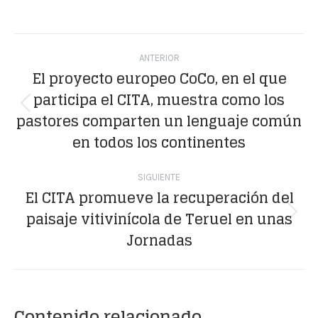
on
on
on
on
on
Facebook
X
WhatsApp
LinkedIn
Pinterest
Navegación
ANTERIOR
entre
El proyecto europeo CoCo, en el que
participa el CITA, muestra como los
publicaciones
Publicación
pastores comparten un lenguaje común
anterior:
en todos los continentes
SIGUIENTE
El CITA promueve la recuperación del
paisaje vitivinícola de Teruel en unas
Publicación
Jornadas
siguiente:
Contenido relacionado