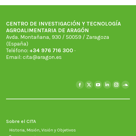
CENTRO DE INVESTIGACIÓN Y TECNOLOGÍA
AGROALIMENTARIA DE ARAGÓN
Avda. Montañana, 930 / 50059 / Zaragoza
(España)
Teléfono:
+34 976 716 300
·
Email:
cita@aragon.es
Encuéntranos en:
Facebook
X
YouTube
Linkedin
Instagra
Soun
page
page
page
page
page
page
opens
opens
opens
opens
opens
open
in
in
in
in
in
in
new
new
new
new
new
new
Sobre el CITA
window
window
window
window
window
wind
Historia, Misión, Visión y Objetivos