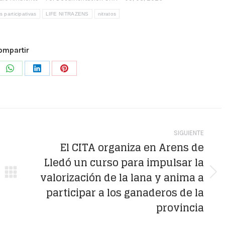
s participativas
LIFE NITRAZENS
nitratos
ompartir
e
Share
Share
Share
on
on
on
WhatsApp
LinkedIn
Pinterest
SIGUIENTE
El CITA organiza en Arens de
Lledó un curso para impulsar la
valorización de la lana y anima a
Publicación
participar a los ganaderos de la
siguiente:
provincia