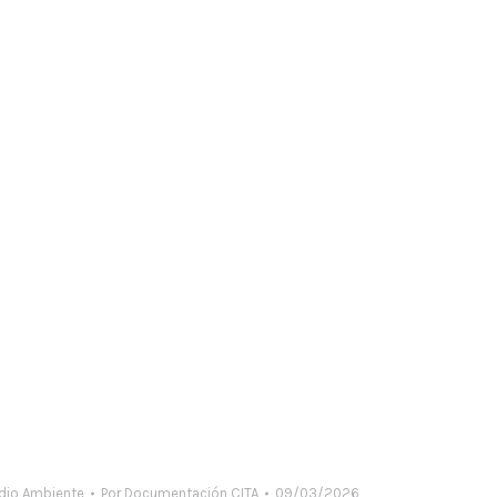
edio Ambiente
Por
Documentación CITA
09/03/2026