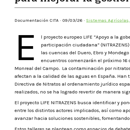
Documentación CITA · 09/03/26 ·
Sistemas Agrícolas,
E
l proyecto europeo LIFE “Apoyo a la go
participación ciudadana” (NITRAZENS) 
las cuencas del Duero, Ebro y Mondego co
encuentros comenzarán el próximo 16 de
Monreal del Campo. La contaminación por nitratos
afectan a la calidad de las aguas en España. Han t
Directiva de Nitratos al ordenamiento jurídico espa
realizados, no se ha logrado revertir de manera sig
El proyecto LIFE NITRAZENS busca identificar y po
entre los distintos actores implicados, así como 
avanzar hacia soluciones sostenibles, fomentando l
Estos talleres se plantean como espacios de debate