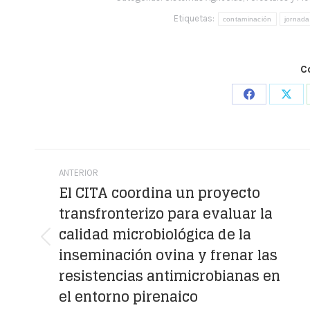
Etiquetas:
contaminación
jornada
C
Share
Shar
on
on
Facebook
X
Navegación
ANTERIOR
entre
El CITA coordina un proyecto
transfronterizo para evaluar la
publicaciones
calidad microbiológica de la
Publicación
inseminación ovina y frenar las
anterior:
resistencias antimicrobianas en
el entorno pirenaico