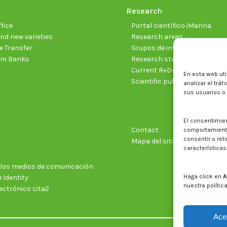
Research
fice
Portal científico iMarina
nd new varieties
Research areas
 Transfer
Grupos de investigación
sm Banks
Research staff
Current R+D+I projects
En esta web uti
Scientific publications
analizar el trá
sus usuarios o
El consentimie
Contact
comportamiento 
consentir o ret
Mapa del sitio web
características
n los medios de comunicación
Haga click en
A
 Identity
nuestra polític
ectrónico cita2
Ace