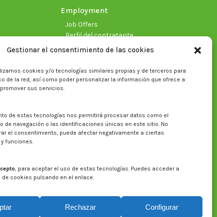
Employment
Job Offers
Perfil del contratante
Gestionar el consentimiento de las cookies
lizamos cookies y/o tecnologías similares propias y de terceros para
fico de la red, así como poder personalizar la información que ofrece a
 promover sus servicios.
nto de estas tecnologías nos permitirá procesar datos como el
Search on CITA website
de navegación o las identificaciones únicas en este sitio. No
irar el consentimiento, puede afectar negativamente a ciertas
Search:
 y funciones.
cepto
, para aceptar el uso de estas tecnologías. Puedes acceder a
a de cookies pulsando en el enlace.
ptar
Rechazar
Configurar