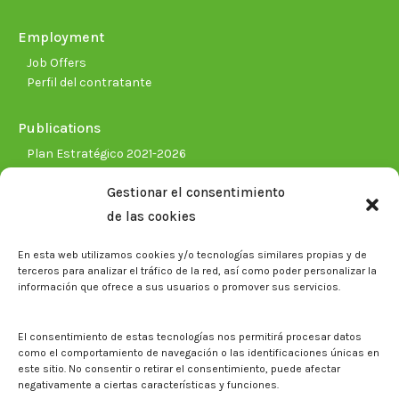
Employment
Job Offers
Perfil del contratante
Publications
Plan Estratégico 2021-2026
Memorias corporativas
Gestionar el consentimiento
Biblioteca. Repositorio CITAREA
de las cookies
Press
En esta web utilizamos cookies y/o tecnologías similares propias y de
Noticias
terceros para analizar el tráfico de la red, así como poder personalizar la
Eventos
información que ofrece a sus usuarios o promover sus servicios.
El CITA en los medios de comunicación
Corporate Identity
El consentimiento de estas tecnologías nos permitirá procesar datos
Boletín electrónico cita2
como el comportamiento de navegación o las identificaciones únicas en
este sitio. No consentir o retirar el consentimiento, puede afectar
negativamente a ciertas características y funciones.
Contact