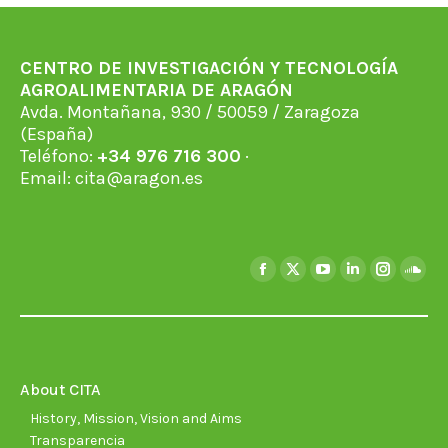
CENTRO DE INVESTIGACIÓN Y TECNOLOGÍA
AGROALIMENTARIA DE ARAGÓN
Avda. Montañana, 930 / 50059 / Zaragoza
(España)
Teléfono:
+34 976 716 300
·
Email:
cita@aragon.es
Find us on:
Facebook
X
YouTube
Linkedin
Instagra
Soun
page
page
page
page
page
page
opens
opens
opens
opens
opens
open
in
in
in
in
in
in
new
new
new
new
new
new
About CITA
window
window
window
window
window
wind
History, Mission, Vision and Aims
Transparencia