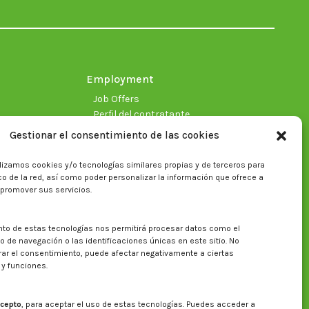
in
in
in
in
in
in
new
new
new
new
new
new
window
window
window
window
window
window
Employment
Job Offers
Perfil del contratante
Gestionar el consentimiento de las cookies
lizamos cookies y/o tecnologías similares propias y de terceros para
fico de la red, así como poder personalizar la información que ofrece a
 promover sus servicios.
nto de estas tecnologías nos permitirá procesar datos como el
Search on CITA website
de navegación o las identificaciones únicas en este sitio. No
irar el consentimiento, puede afectar negativamente a ciertas
Search:
 y funciones.
cepto
, para aceptar el uso de estas tecnologías. Puedes acceder a