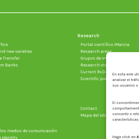
Research
fice
Portal científico iMarina
nd new varieties
Research areas
 Transfer
Grupos de investigación
sm Banks
Research staff
Current R+D+I projects
En esta web uti
Scientific publications
analizar el trá
sus usuarios o
El consentimie
Contact
comportamiento 
consentir o ret
Mapa del sitio web
características
n los medios de comunicación
Haga click en
A
 Identity