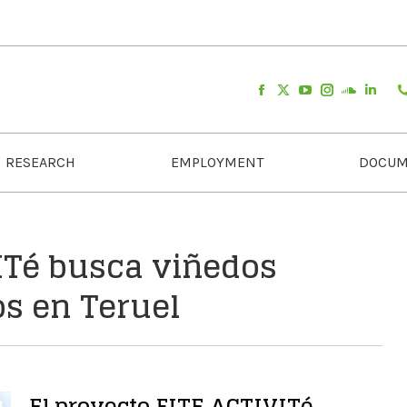
RESEARCH
EMPLOYMENT
DOCUM
ITé busca viñedos
s en Teruel
El proyecto FITE ACTIVITé