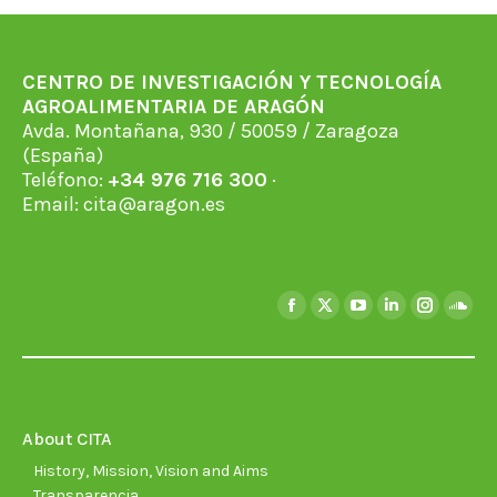
CENTRO DE INVESTIGACIÓN Y TECNOLOGÍA
AGROALIMENTARIA DE ARAGÓN
Avda. Montañana, 930 / 50059 / Zaragoza
(España)
Teléfono:
+34 976 716 300
·
Email:
cita@aragon.es
Find us on:
Facebook
X
YouTube
Linkedin
Instagra
Soun
page
page
page
page
page
page
opens
opens
opens
opens
opens
open
in
in
in
in
in
in
new
new
new
new
new
new
About CITA
window
window
window
window
window
wind
History, Mission, Vision and Aims
Transparencia