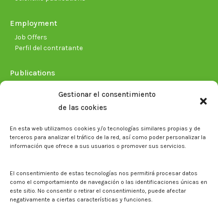
Employment
Job Offers
Perfil del contratante
Publications
Plan Estratégico 2021-2026
Gestionar el consentimiento
Memorias corporativas
de las cookies
Biblioteca. Repositorio CITAREA
En esta web utilizamos cookies y/o tecnologías similares propias y de
Press
terceros para analizar el tráfico de la red, así como poder personalizar la
información que ofrece a sus usuarios o promover sus servicios.
Noticias
Eventos
El CITA en los medios de comunicación
El consentimiento de estas tecnologías nos permitirá procesar datos
Corporate Identity
como el comportamiento de navegación o las identificaciones únicas en
Boletín electrónico cita2
este sitio. No consentir o retirar el consentimiento, puede afectar
negativamente a ciertas características y funciones.
Contact