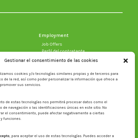
in
in
in
in
in
in
new
new
new
new
new
new
window
window
window
window
window
window
Employment
Job Offers
Perfil del contratante
Gestionar el consentimiento de las cookies
lizamos cookies y/o tecnologías similares propias y de terceros para
fico de la red, así como poder personalizar la información que ofrece a
 promover sus servicios.
nto de estas tecnologías nos permitirá procesar datos como el
Search on CITA website
de navegación o las identificaciones únicas en este sitio. No
irar el consentimiento, puede afectar negativamente a ciertas
Search:
 y funciones.
cepto
, para aceptar el uso de estas tecnologías. Puedes acceder a