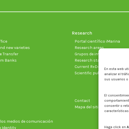
Research
fice
Portal científico iMarina
nd new varieties
Research areas
 Transfer
Grupos de investigación
sm Banks
Research staff
Current R+D+I projects
En esta web uti
Scientific publications
analizar el trá
sus usuarios o
El consentimie
Contact
comportamiento 
consentir o ret
Mapa del sitio web
características
n los medios de comunicación
Haga click en
A
 Identity