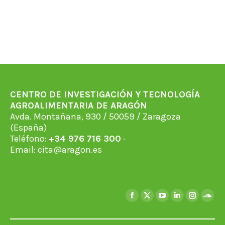
CENTRO DE INVESTIGACIÓN Y TECNOLOGÍA
AGROALIMENTARIA DE ARAGÓN
Avda. Montañana, 930 / 50059 / Zaragoza
(España)
Teléfono:
+34 976 716 300
·
Email:
cita@aragon.es
Find us on:
Facebook
X
YouTube
Linkedin
Instagra
Soun
page
page
page
page
page
page