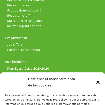
Portal científico iMarina
Research areas
Grupos de investigación
Research staff
Current R+D+I projects
Scientific publications
Employment
Job Offers
Perfil del contratante
Publications
Plan Estratégico 2021-2026
Memorias corporativas
Gestionar el consentimiento
Biblioteca. Repositorio CITAREA
de las cookies
Press
En esta web utilizamos cookies y/o tecnologías similares propias y de
Noticias
terceros para analizar el tráfico de la red, así como poder personalizar la
Eventos
información que ofrece a sus usuarios o promover sus servicios.