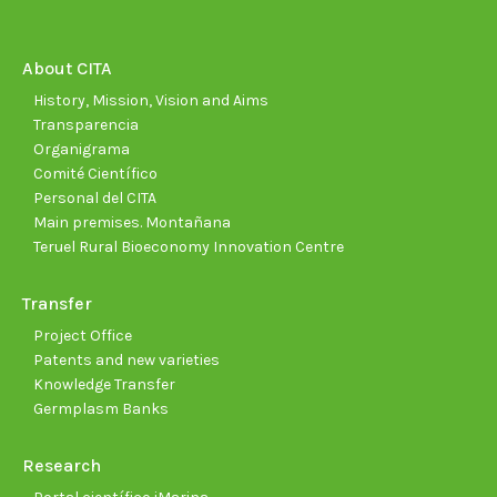
opens
opens
opens
opens
opens
open
in
in
in
in
in
in
new
new
new
new
new
new
About CITA
window
window
window
window
window
wind
History, Mission, Vision and Aims
Transparencia
Organigrama
Comité Científico
Personal del CITA
Main premises. Montañana
Teruel Rural Bioeconomy Innovation Centre
Transfer
Project Office
Patents and new varieties
Knowledge Transfer
Germplasm Banks
Research