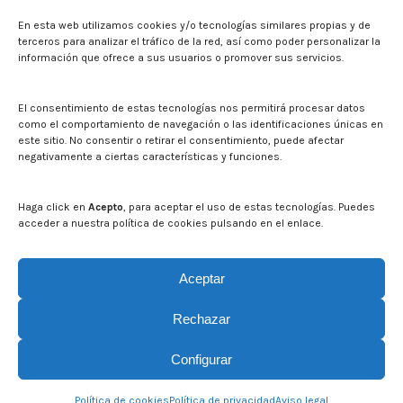
Press
En esta web utilizamos cookies y/o tecnologías similares propias y de
Noticias
terceros para analizar el tráfico de la red, así como poder personalizar la
Eventos
información que ofrece a sus usuarios o promover sus servicios.
El CITA en los medios de comunicación
Corporate Identity
El consentimiento de estas tecnologías nos permitirá procesar datos
Boletín electrónico cita2
como el comportamiento de navegación o las identificaciones únicas en
este sitio. No consentir o retirar el consentimiento, puede afectar
negativamente a ciertas características y funciones.
Contact
Mapa del sitio web
Haga click en
Acepto
, para aceptar el uso de estas tecnologías. Puedes
acceder a nuestra política de cookies pulsando en el enlace.
Search on CITA website
Search:
Aceptar
Rechazar
Configurar
© CITA Aragón - 2026. Todos los derechos reservados.
Política de cookies
Política de privacidad
Aviso legal