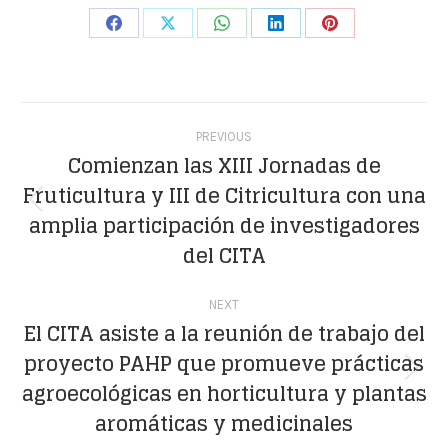
Share
Share
Share
Share
Share
on
on
on
on
on
Facebook
X
WhatsApp
LinkedIn
Pinterest
Post
PREVIOUS
navigation
Comienzan las XIII Jornadas de
Fruticultura y III de Citricultura con una
Previous
amplia participación de investigadores
post:
del CITA
NEXT
El CITA asiste a la reunión de trabajo del
proyecto PAHP que promueve prácticas
Next
agroecológicas en horticultura y plantas
post:
aromáticas y medicinales