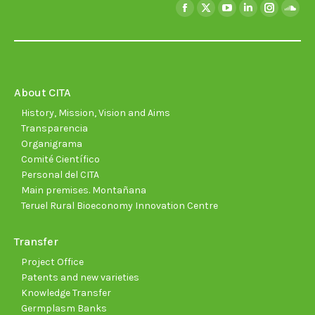
Find us on:
Facebook
X
YouTube
Linkedin
Instagra
Soun
page
page
page
page
page
page
opens
opens
opens
opens
opens
open
in
in
in
in
in
in
new
new
new
new
new
new
About CITA
window
window
window
window
window
wind
History, Mission, Vision and Aims
Transparencia
Organigrama
Comité Científico
Personal del CITA
Main premises. Montañana
Teruel Rural Bioeconomy Innovation Centre
Transfer
Project Office
Patents and new varieties
Knowledge Transfer
Germplasm Banks