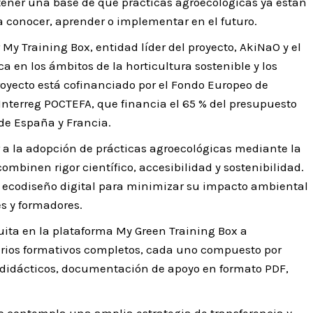
 tener una base de qué prácticas agroecológicas ya están
a conocer, aprender o implementar en el futuro.
y Training Box, entidad líder del proyecto, AkiNaO y el
ca en los ámbitos de la horticultura sostenible y los
royecto está cofinanciado por el Fondo Europeo de
Interreg POCTEFA, que financia el 65 % del presupuesto
 de España y Francia.
uir a la adopción de prácticas agroecológicas mediante la
mbinen rigor científico, accesibilidad y sostenibilidad.
de ecodiseño digital para minimizar su impacto ambiental
es y formadores.
uita en la plataforma My Green Training Box a
arios formativos completos, cada uno compuesto por
 didácticos, documentación de apoyo en formato PDF,
to contempla una amplia estrategia de transferencia y