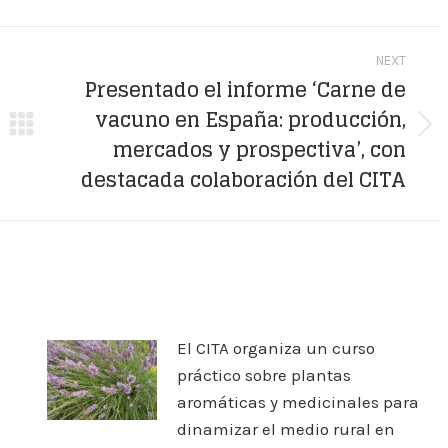
WhatsApp
LinkedIn
Pinterest
NEXT
Presentado el informe ‘Carne de
vacuno en España: producción,
Next
mercados y prospectiva’, con
post:
destacada colaboración del CITA
El CITA organiza un curso
práctico sobre plantas
aromáticas y medicinales para
dinamizar el medio rural en