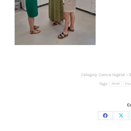
Category:
Ciencia Vegetal
Tags:
PAHP
Pla
C
Share
Shar
on
on