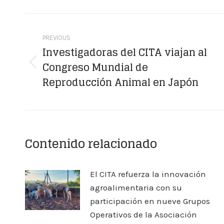
Facebook
X
Post
navigation
PREVIOUS
Investigadoras del CITA viajan al
Congreso Mundial de
Previous
Reproducción Animal en Japón
post:
Contenido relacionado
El CITA refuerza la innovación
agroalimentaria con su
participación en nueve Grupos
Operativos de la Asociación