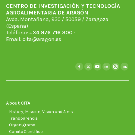
CENTRO DE INVESTIGACIÓN Y TECNOLOGÍA
AGROALIMENTARIA DE ARAGÓN
Avda. Montañana, 930 / 50059 / Zaragoza
(España)
Teléfono:
+34 976 716 300
·
Email:
cita@aragon.es
Find us on:
Facebook
X
YouTube
Linkedin
Instagra
Soun
page
page
page
page
page
page
opens
opens
opens
opens
opens
open
in
in
in
in
in
in
new
new
new
new
new
new
About CITA
window
window
window
window
window
wind
History, Mission, Vision and Aims
Transparencia
Organigrama
Comité Científico