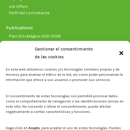
Job Offers
Perfil del contratante
Publications
Plan Estratégico 2021-2026
Memorias corporativas
Gestionar el consentimiento
Biblioteca. Repositorio CITAREA
de las cookies
Press
En esta web utilizamos cookies y/o tecnologías similares propias y de
Noticias
terceros para analizar el tráfico de la red, así como poder personalizar la
Eventos
información que ofrece a sus usuarios o promover sus servicios.
El CITA en los medios de comunicación
Corporate Identity
El consentimiento de estas tecnologías nos permitirá procesar datos
Boletín electrónico cita2
como el comportamiento de navegación o las identificaciones únicas en
este sitio. No consentir o retirar el consentimiento, puede afectar
negativamente a ciertas características y funciones.
Contact
Mapa del sitio web
Haga click en
Acepto
, para aceptar el uso de estas tecnologías. Puedes