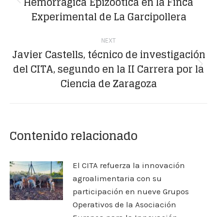
Hemorrágica Epizoótica en la Finca
Previous
Experimental de La Garcipollera
post:
NEXT
Javier Castells, técnico de investigación
del CITA, segundo en la II Carrera por la
Next
Ciencia de Zaragoza
post:
Contenido relacionado
El CITA refuerza la innovación
agroalimentaria con su
participación en nueve Grupos
Operativos de la Asociación