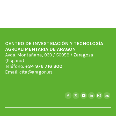
CENTRO DE INVESTIGACIÓN Y TECNOLOGÍA
AGROALIMENTARIA DE ARAGÓN
Avda. Montañana, 930 / 50059 / Zaragoza
(España)
Teléfono:
+34 976 716 300
·
Email:
cita@aragon.es
Find us on:
Facebook
X
YouTube
Linkedin
Instagra
Soun
page
page
page
page
page
page
opens
opens
opens
opens
opens
open