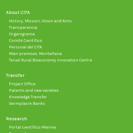
in
in
in
in
in
in
new
new
new
new
new
new
About CITA
window
window
window
window
window
wind
History, Mission, Vision and Aims
Transparencia
Organigrama
Comité Científico
Personal del CITA
Main premises. Montañana
Teruel Rural Bioeconomy Innovation Centre
Transfer
Project Office
Patents and new varieties
Knowledge Transfer
Germplasm Banks
Research
Portal científico iMarina