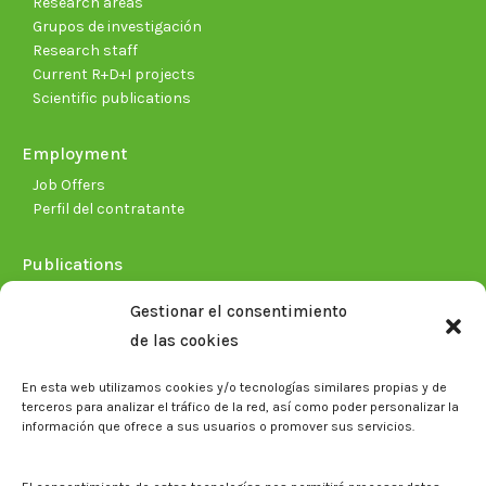
Research areas
Grupos de investigación
Research staff
Current R+D+I projects
Scientific publications
Employment
Job Offers
Perfil del contratante
Publications
Plan Estratégico 2021-2026
Gestionar el consentimiento
Memorias corporativas
de las cookies
Biblioteca. Repositorio CITAREA
En esta web utilizamos cookies y/o tecnologías similares propias y de
Press
terceros para analizar el tráfico de la red, así como poder personalizar la
información que ofrece a sus usuarios o promover sus servicios.
Noticias
Eventos
El CITA en los medios de comunicación