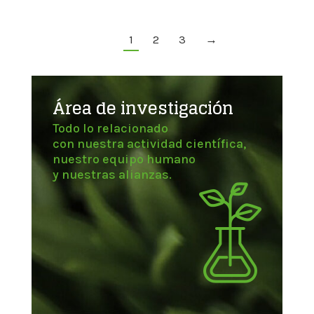
1
2
3
→
Área de investigación
Todo lo relacionado
con nuestra actividad científica,
nuestro equipo humano
y nuestras alianzas.