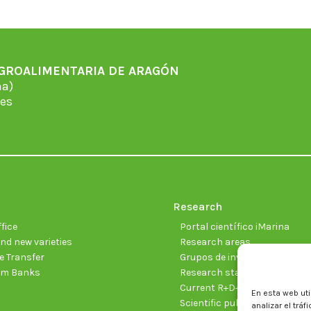
AGROALIMENTARIA DE ARAGÓN
̃a)
es
Research
fice
Portal científico iMarina
nd new varieties
Research areas
 Transfer
Grupos de investigación
sm Banks
Research staff
Current R+D+I projects
En esta web uti
Scientific publications
analizar el trá