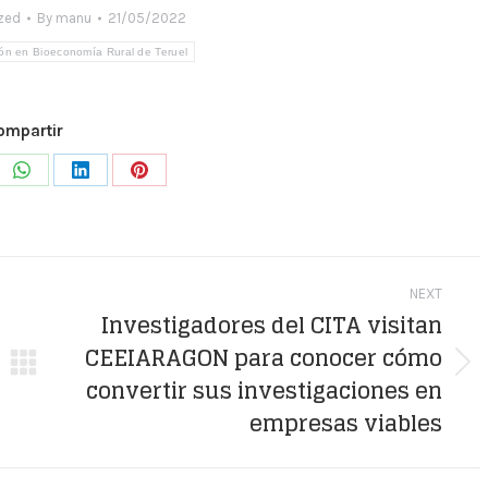
zed
By
manu
21/05/2022
ón en Bioeconomía Rural de Teruel
ompartir
e
Share
Share
Share
on
on
on
WhatsApp
LinkedIn
Pinterest
NEXT
Investigadores del CITA visitan
CEEIARAGON para conocer cómo
Next
convertir sus investigaciones en
post:
empresas viables