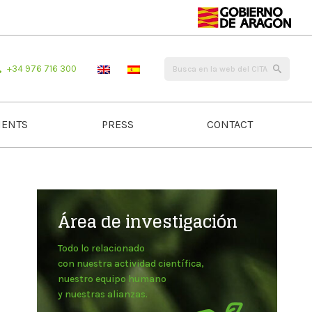
+34 976 716 300
ENTS
PRESS
CONTACT
Área de investigación
Todo lo relacionado
con nuestra actividad científica,
nuestro equipo humano
y nuestras alianzas.