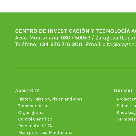
CENTRO DE INVESTIGACIÓN Y TECNOLOGÍA 
Avda. Montañana, 930 / 50059 / Zaragoza (Espan
Teléfono:
+34 976 716 300
· Email:
cita@aragon.
About CITA
Transfer
History, Mission, Vision and Aims
Project Of
Transparencia
Patents a
Organigrama
Knowledge
Comité Científico
Germpla
Personal del CITA
Main premises. Montañana