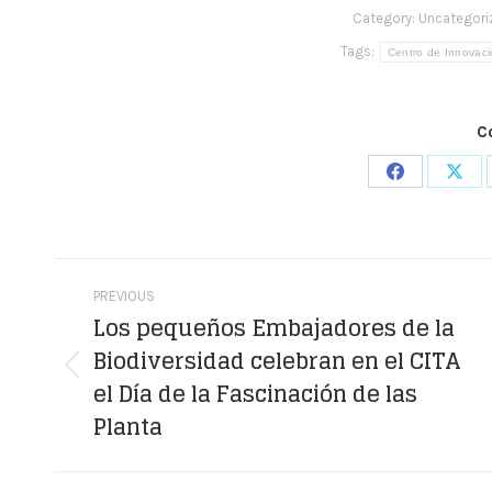
Category:
Uncategori
Tags:
Centro de Innovaci
C
Share
Shar
on
on
Facebook
X
Post
PREVIOUS
navigation
Los pequeños Embajadores de la
Biodiversidad celebran en el CITA
Previous
el Día de la Fascinación de las
post:
Planta