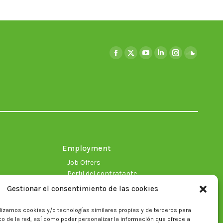
Find us on:
Facebook
X
YouTube
Linkedin
Instagram
SoundClo
page
page
page
page
page
page
opens
opens
opens
opens
opens
opens
in
in
in
in
in
in
new
new
new
new
new
new
window
window
window
window
window
window
Employment
Job Offers
Perfil del contratante
Gestionar el consentimiento de las cookies
lizamos cookies y/o tecnologías similares propias y de terceros para
fico de la red, así como poder personalizar la información que ofrece a