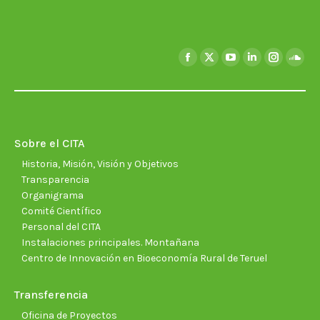
Encuéntranos en:
Facebook
X
YouTube
Linkedin
Instagra
Soun
page
page
page
page
page
page
opens
opens
opens
opens
opens
open
in
in
in
in
in
in
new
new
new
new
new
new
Sobre el CITA
window
window
window
window
window
wind
Historia, Misión, Visión y Objetivos
Transparencia
Organigrama
Comité Científico
Personal del CITA
Instalaciones principales. Montañana
Centro de Innovación en Bioeconomía Rural de Teruel
Transferencia
Oficina de Proyectos