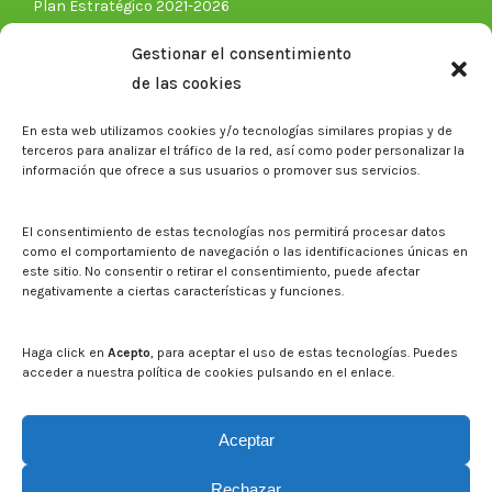
Plan Estratégico 2021-2026
Memorias corporativas
Gestionar el consentimiento
Biblioteca. Repositorio CITAREA
de las cookies
Sala de prensa
En esta web utilizamos cookies y/o tecnologías similares propias y de
Noticias
terceros para analizar el tráfico de la red, así como poder personalizar la
Eventos
información que ofrece a sus usuarios o promover sus servicios.
El CITA en los medios de comunicación
Identidad corporativa
El consentimiento de estas tecnologías nos permitirá procesar datos
Boletín electrónico cita2
como el comportamiento de navegación o las identificaciones únicas en
este sitio. No consentir o retirar el consentimiento, puede afectar
negativamente a ciertas características y funciones.
Contacto
Mapa del sitio web
Haga click en
Acepto
, para aceptar el uso de estas tecnologías. Puedes
acceder a nuestra política de cookies pulsando en el enlace.
Buscar en la web del CITA
Buscar:
Aceptar
Rechazar