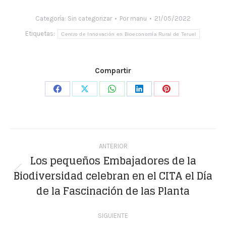
Categoría:
Sin categorizar
Por
manu
21/05/2022
Etiquetas:
Centro de Innovación en Bioeconomía Rural de Teruel
Compartir
Share
Share
Share
Share
Share
on
on
on
on
on
Facebook
X
WhatsApp
LinkedIn
Pinterest
Navegación
ANTERIOR
entre
Los pequeños Embajadores de la
Biodiversidad celebran en el CITA el Día
publicaciones
Publicación
de la Fascinación de las Planta
anterior:
SIGUIENTE