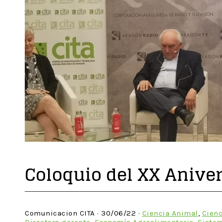
Coloquio del XX Aniver
Comunicacion CITA · 30/06/22 ·
Ciencia Animal
,
Cienc
Directora gerente
,
Economía Agroalimentaria
,
Sistem