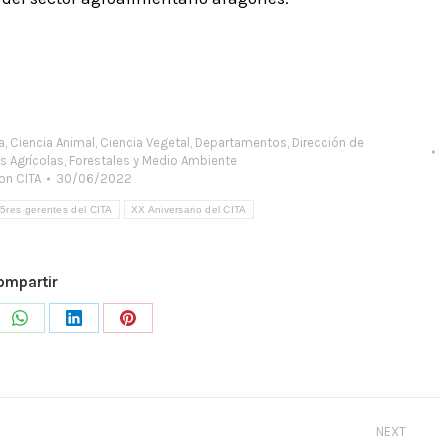
a
,
Ciencia Animal
,
Ciencia Vegetal
,
Departamentos
,
Dirección de
 Agrícolas, Forestales y Medio Ambiente
on CITA
30/06/2022
o5res gerentes del CITA
XX Aniversario del CITA
ompartir
e
Share
Share
Share
on
on
on
WhatsApp
LinkedIn
Pinterest
NEXT