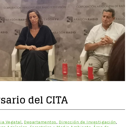
sario del CITA
ia Vegetal
,
Departamentos
,
Dirección de Investigación
,
as Agrícolas, Forestales y Medio Ambiente
,
Área de