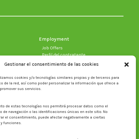
in
in
in
in
in
in
new
new
new
new
new
new
window
window
window
window
window
window
Employment
Job Offers
Perfil del contratante
Gestionar el consentimiento de las cookies
lizamos cookies y/o tecnologías similares propias y de terceros para
fico de la red, así como poder personalizar la información que ofrece a
 promover sus servicios.
nto de estas tecnologías nos permitirá procesar datos como el
Search on CITA website
de navegación o las identificaciones únicas en este sitio. No
irar el consentimiento, puede afectar negativamente a ciertas
Search:
 y funciones.