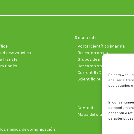
Research
fice
Portal científico iMarina
nd new varieties
Research areas
 Transfer
Grupos de investigación
sm Banks
Research staff
Current R+D+I projects
En esta web uti
Scientific publications
analizar el trá
sus usuarios o
El consentimie
Contact
comportamiento 
consentir o ret
Mapa del sitio web
características
n los medios de comunicación