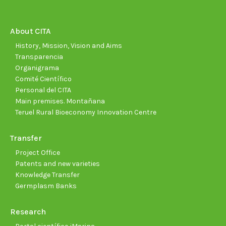
opens
opens
opens
opens
opens
open
in
in
in
in
in
in
new
new
new
new
new
new
About CITA
window
window
window
window
window
wind
History, Mission, Vision and Aims
Transparencia
Organigrama
Comité Científico
Personal del CITA
Main premises. Montañana
Teruel Rural Bioeconomy Innovation Centre
Transfer
Project Office
Patents and new varieties
Knowledge Transfer
Germplasm Banks
Research