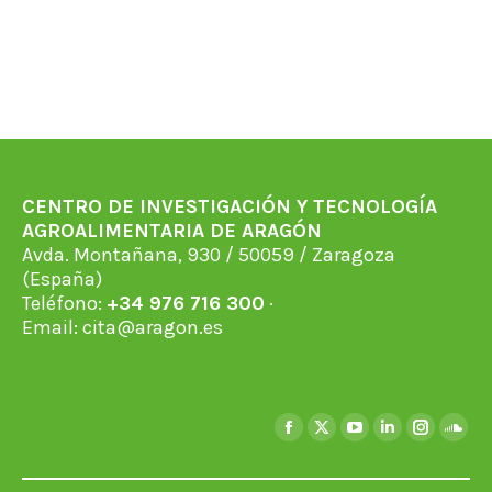
CENTRO DE INVESTIGACIÓN Y TECNOLOGÍA
AGROALIMENTARIA DE ARAGÓN
Avda. Montañana, 930 / 50059 / Zaragoza
(España)
Teléfono:
+34 976 716 300
·
Email:
cita@aragon.es
Find us on:
Facebook
X
YouTube
Linkedin
Instagra
Soun
page
page
page
page
page
page