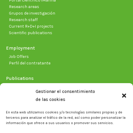
Portal científico iMarina
Research areas
Grupos de investigación
Research staff
Current R+D+I projects
Scientific publications
Employment
Job Offers
Perfil del contratante
Publications
Plan Estratégico 2021-2026
Gestionar el consentimiento
Memorias corporativas
de las cookies
Biblioteca. Repositorio CITAREA
En esta web utilizamos cookies y/o tecnologías similares propias y de
Press
terceros para analizar el tráfico de la red, así como poder personalizar la
información que ofrece a sus usuarios o promover sus servicios.
Noticias
Eventos