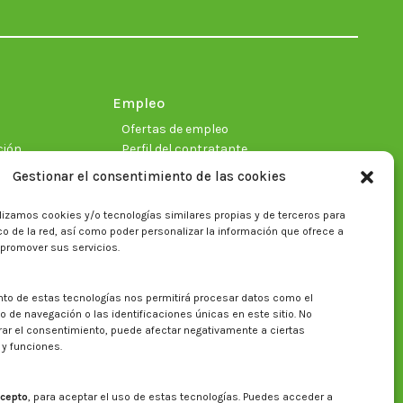
in
in
in
in
in
in
new
new
new
new
new
new
window
window
window
window
window
window
Empleo
Ofertas de empleo
ción
Perfil del contratante
Gestionar el consentimiento de las cookies
lizamos cookies y/o tecnologías similares propias y de terceros para
ficas
fico de la red, así como poder personalizar la información que ofrece a
 promover sus servicios.
nto de estas tecnologías nos permitirá procesar datos como el
Buscar en la web del CITA
de navegación o las identificaciones únicas en este sitio. No
irar el consentimiento, puede afectar negativamente a ciertas
Buscar:
 y funciones.
cepto
, para aceptar el uso de estas tecnologías. Puedes acceder a