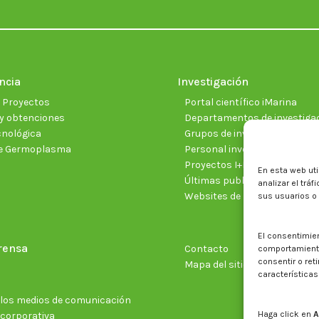
ncia
Investigación
e Proyectos
Portal científico iMarina
y obtenciones
Departamentos de investiga
cnológica
Grupos de investigación
e Germoplasma
Personal investigador
Proyectos I+D+I vigentes
En esta web uti
Últimas publicaciones cientí
analizar el trá
Websites de proyectos
sus usuarios o
El consentimie
rensa
Contacto
comportamiento 
consentir o ret
Mapa del sitio web
características
n los medios de comunicación
Haga click en
A
 corporativa