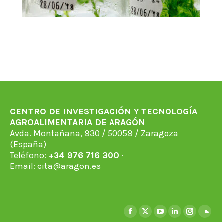
CENTRO DE INVESTIGACIÓN Y TECNOLOGÍA
AGROALIMENTARIA DE ARAGÓN
Avda. Montañana, 930 / 50059 / Zaragoza
(España)
Teléfono:
+34 976 716 300
·
Email:
cita@aragon.es
Find us on:
Facebook
X
YouTube
Linkedin
Instagra
Soun