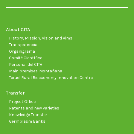
page
page
page
page
page
page
opens
opens
opens
opens
opens
open
in
in
in
in
in
in
new
new
new
new
new
new
About CITA
window
window
window
window
window
wind
History, Mission, Vision and Aims
Transparencia
Organigrama
Comité Científico
Personal del CITA
Main premises. Montañana
Teruel Rural Bioeconomy Innovation Centre
Transfer
Project Office
Patents and new varieties
Knowledge Transfer
Germplasm Banks