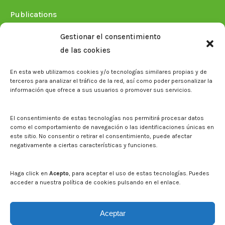
Publications
Plan Estratégico 2021-2026
Gestionar el consentimiento
Memorias corporativas
de las cookies
Biblioteca. Repositorio CITAREA
En esta web utilizamos cookies y/o tecnologías similares propias y de
Press
terceros para analizar el tráfico de la red, así como poder personalizar la
información que ofrece a sus usuarios o promover sus servicios.
Noticias
Eventos
El CITA en los medios de comunicación
El consentimiento de estas tecnologías nos permitirá procesar datos
Corporate Identity
como el comportamiento de navegación o las identificaciones únicas en
Boletín electrónico cita2
este sitio. No consentir o retirar el consentimiento, puede afectar
negativamente a ciertas características y funciones.
Contact
Mapa del sitio web
Haga click en
Acepto
, para aceptar el uso de estas tecnologías. Puedes
acceder a nuestra política de cookies pulsando en el enlace.
Search on CITA website
Search:
Aceptar