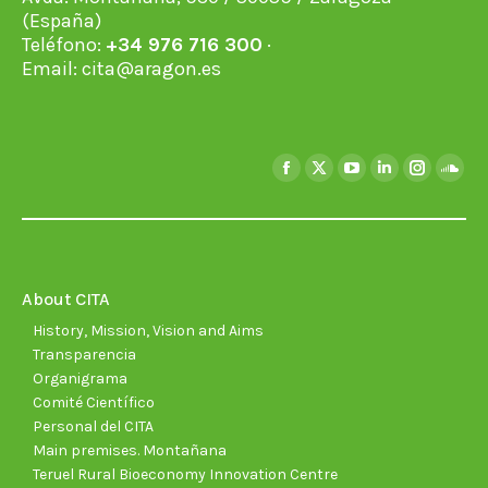
(España)
Teléfono:
+34 976 716 300
·
Email:
cita@aragon.es
Find us on:
Facebook
X
YouTube
Linkedin
Instagra
Soun
page
page
page
page
page
page
opens
opens
opens
opens
opens
open
in
in
in
in
in
in
new
new
new
new
new
new
About CITA
window
window
window
window
window
wind
History, Mission, Vision and Aims
Transparencia
Organigrama
Comité Científico
Personal del CITA
Main premises. Montañana
Teruel Rural Bioeconomy Innovation Centre