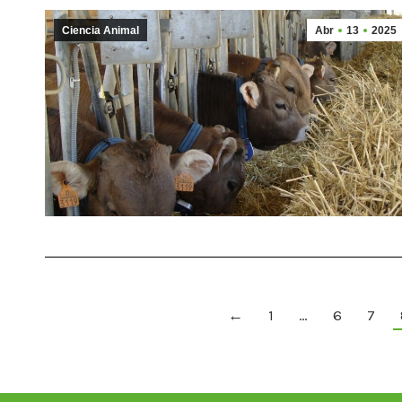
Ciencia Animal
Abr
13
2025
←
1
…
6
7