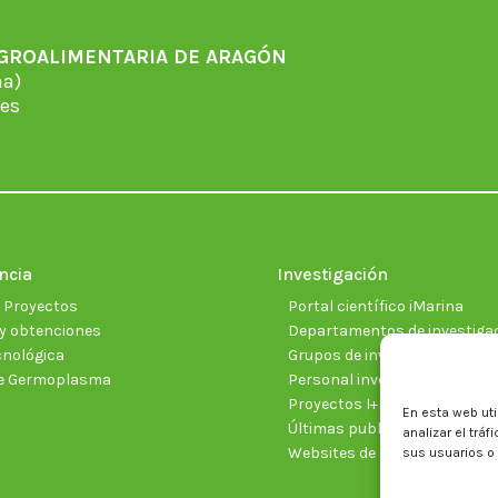
AGROALIMENTARIA DE ARAGÓN
̃a)
es
ncia
Investigación
e Proyectos
Portal científico iMarina
y obtenciones
Departamentos de investiga
cnológica
Grupos de investigación
e Germoplasma
Personal investigador
Proyectos I+D+I vigentes
En esta web uti
Últimas publicaciones cientí
analizar el trá
Websites de proyectos
sus usuarios o