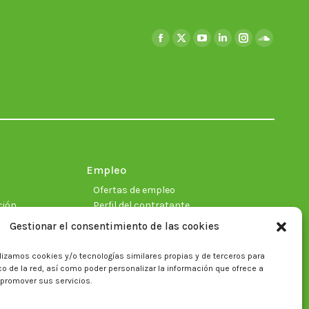
Encuéntranos en:
Facebook
X
YouTube
Linkedin
Instagram
SoundClo
page
page
page
page
page
page
opens
opens
opens
opens
opens
opens
in
in
in
in
in
in
new
new
new
new
new
new
window
window
window
window
window
window
Empleo
Ofertas de empleo
ción
Perfil del contratante
Gestionar el consentimiento de las cookies
lizamos cookies y/o tecnologías similares propias y de terceros para
ficas
fico de la red, así como poder personalizar la información que ofrece a
 promover sus servicios.