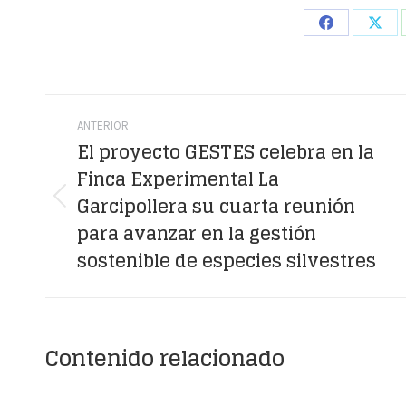
Share
Shar
on
on
Facebook
X
Navegación
ANTERIOR
entre
El proyecto GESTES celebra en la
Finca Experimental La
publicaciones
Garcipollera su cuarta reunión
Publicación
para avanzar en la gestión
anterior:
sostenible de especies silvestres
Contenido relacionado