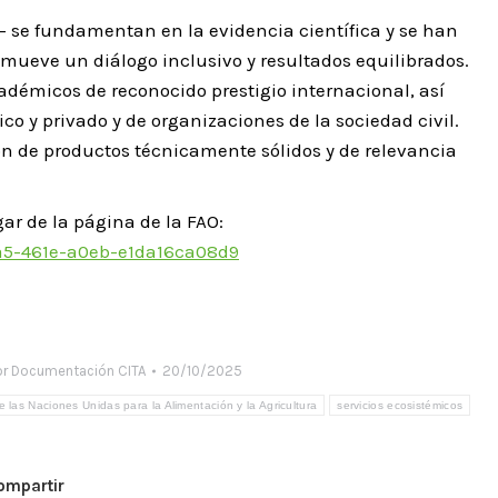
s- se fundamentan en la evidencia científica y se han
ueve un diálogo inclusivo y resultados equilibrados.
adémicos de reconocido prestigio internacional, así
co y privado y de organizaciones de la sociedad civil.
ón de productos técnicamente sólidos y de relevancia
ar de la página de la FAO:
0a5-461e-a0eb-e1da16ca08d9
or
Documentación CITA
20/10/2025
 las Naciones Unidas para la Alimentación y la Agricultura
servicios ecosistémicos
ompartir