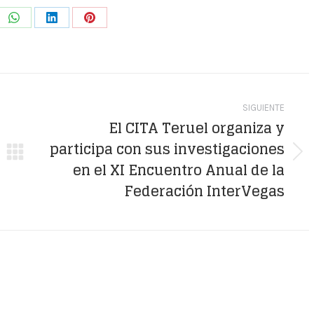
e
Share
Share
Share
on
on
on
WhatsApp
LinkedIn
Pinterest
SIGUIENTE
El CITA Teruel organiza y
participa con sus investigaciones
Publicación
en el XI Encuentro Anual de la
siguiente:
Federación InterVegas