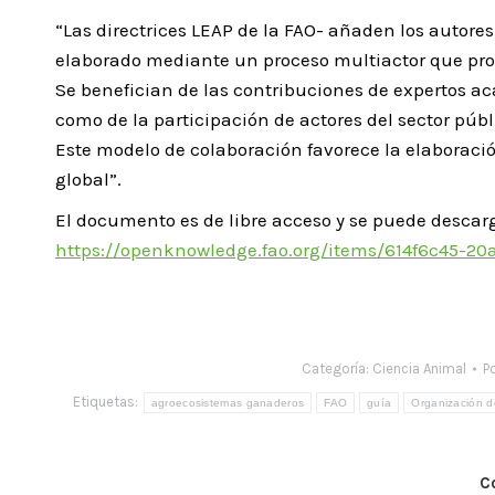
“Las directrices LEAP de la FAO- añaden los autore
elaborado mediante un proceso multiactor que prom
Se benefician de las contribuciones de expertos ac
como de la participación de actores del sector públi
Este modelo de colaboración favorece la elaboraci
global”.
El documento es de libre acceso y se puede descarg
https://openknowledge.fao.org/items/614f6c45-2
Categoría:
Ciencia Animal
P
Etiquetas:
agroecosistemas ganaderos
FAO
guía
Organización de
C