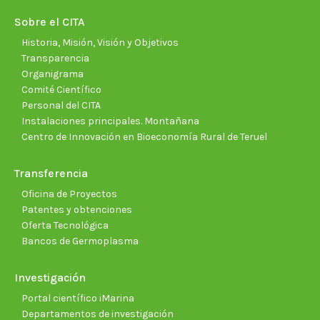
new
new
new
new
new
new
Sobre el CITA
window
window
window
window
window
wind
Historia, Misión, Visión y Objetivos
Transparencia
Organigrama
Comité Científico
Personal del CITA
Instalaciones principales. Montañana
Centro de Innovación en Bioeconomía Rural de Teruel
Transferencia
Oficina de Proyectos
Patentes y obtenciones
Oferta Tecnológica
Bancos de Germoplasma
Investigación
Portal científico iMarina
Departamentos de investigación