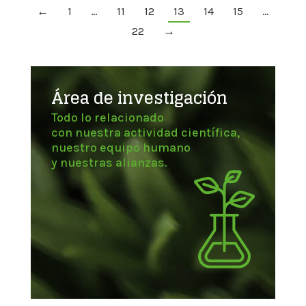
←
1
…
11
12
13
14
15
…
22
→
Área de investigación
Todo lo relacionado
con nuestra actividad científica,
nuestro equipo humano
y nuestras alianzas.