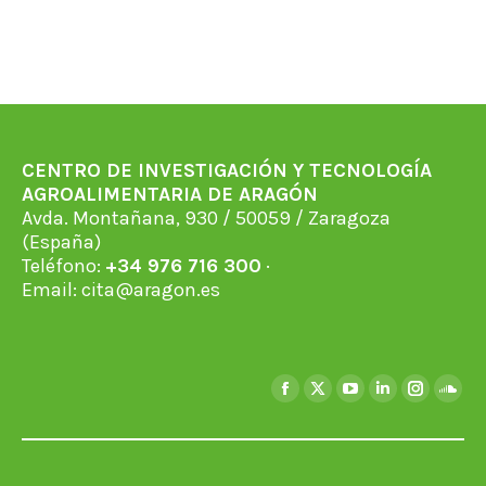
CENTRO DE INVESTIGACIÓN Y TECNOLOGÍA
AGROALIMENTARIA DE ARAGÓN
Avda. Montañana, 930 / 50059 / Zaragoza
(España)
Teléfono:
+34 976 716 300
·
Email:
cita@aragon.es
Encuéntranos en:
Facebook
X
YouTube
Linkedin
Instagra
Soun
page
page
page
page
page
page
opens
opens
opens
opens
opens
open
in
in
in
in
in
in