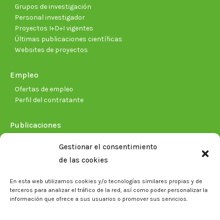
Grupos de investigación
Personal investigador
Proyectos I+D+I vigentes
Últimas publicaciones científicas
Websites de proyectos
Empleo
Ofertas de empleo
Perfil del contratante
Publicaciones
Plan Estratégico 2021-2026
Gestionar el consentimiento
Memorias corporativas
de las cookies
Biblioteca. Repositorio CITAREA
En esta web utilizamos cookies y/o tecnologías similares propias y de
Sala de prensa
terceros para analizar el tráfico de la red, así como poder personalizar la
información que ofrece a sus usuarios o promover sus servicios.
Noticias
Eventos