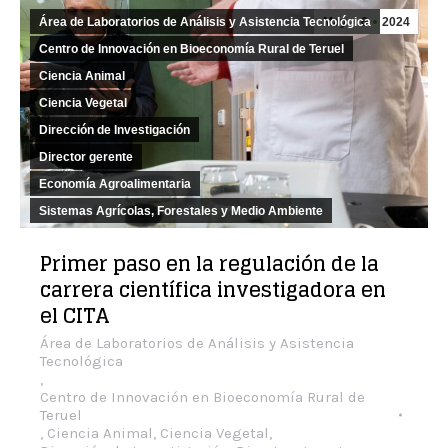
Área de Laboratorios de Análisis y Asistencia Tecnológica
May
6
2024
Centro de Innovación en Bioeconomía Rural de Teruel
Ciencia Animal
Ciencia Vegetal
Dirección de Investigación
Director gerente
Economía Agroalimentaria
Sistemas Agrícolas, Forestales y Medio Ambiente
Primer paso en la regulación de la
carrera científica investigadora en
el CITA
Área de Laboratorios de Análisis y Asistencia
Tecnológica
,
Centro de Innovación en Bioeconomía Rural de
Teruel
,
Ciencia Animal
,
Ciencia Vegetal
,