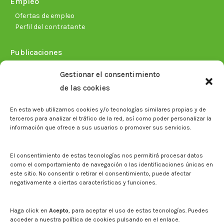
Empleo
Ofertas de empleo
Perfil del contratante
Publicaciones
Plan Estratégico 2021-2026
Gestionar el consentimiento
Memorias corporativas
de las cookies
Biblioteca. Repositorio CITAREA
En esta web utilizamos cookies y/o tecnologías similares propias y de
Sala de prensa
terceros para analizar el tráfico de la red, así como poder personalizar la
información que ofrece a sus usuarios o promover sus servicios.
Noticias
Eventos
El CITA en los medios de comunicación
El consentimiento de estas tecnologías nos permitirá procesar datos
Identidad corporativa
como el comportamiento de navegación o las identificaciones únicas en
Boletín electrónico cita2
este sitio. No consentir o retirar el consentimiento, puede afectar
negativamente a ciertas características y funciones.
Contacto
Mapa del sitio web
Haga click en
Acepto
, para aceptar el uso de estas tecnologías. Puedes
acceder a nuestra política de cookies pulsando en el enlace.