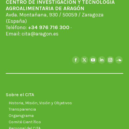
CENTRO DE INVESTIGACIÓN Y TECNOLOGÍA
AGROALIMENTARIA DE ARAGÓN
Avda. Montañana, 930 / 50059 / Zaragoza
(España)
Teléfono:
+34 976 716 300
·
Email:
cita@aragon.es
Encuéntranos en:
Facebook
X
YouTube
Linkedin
Instagra
Soun
page
page
page
page
page
page
opens
opens
opens
opens
opens
open
in
in
in
in
in
in
new
new
new
new
new
new
Sobre el CITA
window
window
window
window
window
wind
Historia, Misión, Visión y Objetivos
Transparencia
Organigrama
Comité Científico
Personal del CITA