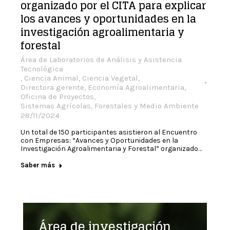
organizado por el CITA para explicar
los avances y oportunidades en la
investigación agroalimentaria y
forestal
Área de Laboratorios de Análisis y Asistencia
Tecnológica
,
Ciencia Animal
,
Ciencia Vegetal
,
Directora gerente
,
Economía Agroalimentaria
,
Oficina de Proyectos
,
Sistemas Agrícolas, Forestales y Medio Ambiente
28/11/2024
Un total de 150 participantes asistieron al Encuentro
con Empresas: “Avances y Oportunidades en la
Investigación Agroalimentaria y Forestal” organizado…
Saber más
Área de investigación