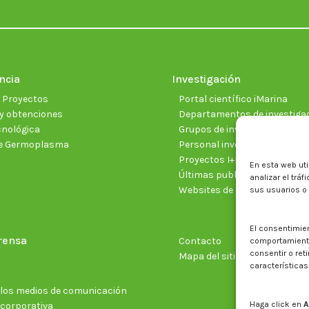
ncia
Investigación
e Proyectos
Portal científico iMarina
y obtenciones
Departamentos de investiga
cnológica
Grupos de investigación
e Germoplasma
Personal investigador
Proyectos I+D+I vigentes
En esta web uti
Últimas publicaciones cientí
analizar el trá
Websites de proyectos
sus usuarios o
El consentimie
rensa
Contacto
comportamiento 
consentir o ret
Mapa del sitio web
características
n los medios de comunicación
Haga click en
A
 corporativa