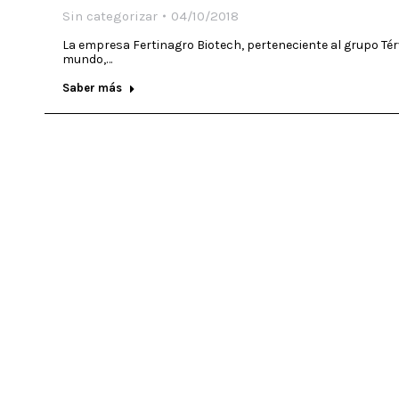
Sin categorizar
04/10/2018
La empresa Fertinagro Biotech, perteneciente al grupo Térv
mundo,…
Saber más