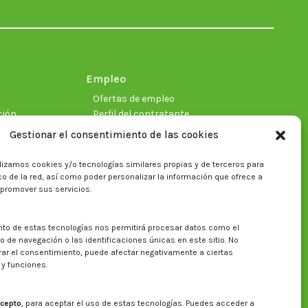
in
in
in
in
in
in
new
new
new
new
new
new
window
window
window
window
window
window
Empleo
Ofertas de empleo
ción
Perfil del contratante
Gestionar el consentimiento de las cookies
lizamos cookies y/o tecnologías similares propias y de terceros para
ficas
fico de la red, así como poder personalizar la información que ofrece a
 promover sus servicios.
nto de estas tecnologías nos permitirá procesar datos como el
Buscar en la web del CITA
de navegación o las identificaciones únicas en este sitio. No
irar el consentimiento, puede afectar negativamente a ciertas
Buscar:
 y funciones.
cepto
, para aceptar el uso de estas tecnologías. Puedes acceder a