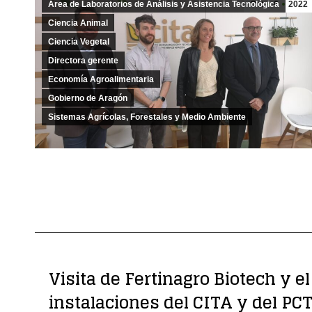
Área de Laboratorios de Análisis y Asistencia Tecnológica
Oct
6
2022
Ciencia Animal
Ciencia Vegetal
Directora gerente
Economía Agroalimentaria
Gobierno de Aragón
Sistemas Agrícolas, Forestales y Medio Ambiente
Visita de Fertinagro Biotech y e
instalaciones del CITA y del PC