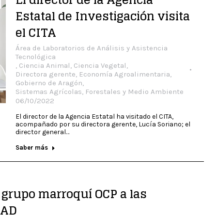
Estatal de Investigación visita
el CITA
Área de Laboratorios de Análisis y Asistencia
Tecnológica
,
Ciencia Animal
,
Ciencia Vegetal
,
Directora gerente
,
Economía Agroalimentaria
,
Gobierno de Aragón
,
Sistemas Agrícolas, Forestales y Medio Ambiente
06/10/2022
El director de la Agencia Estatal ha visitado el CITA,
acompañado por su directora gerente, Lucía Soriano; el
director general…
Saber más
l grupo marroquí OCP a las
TAD