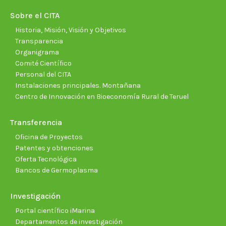
new
new
new
new
new
new
Sobre el CITA
window
window
window
window
window
wind
Historia, Misión, Visión y Objetivos
Transparencia
Organigrama
Comité Científico
Personal del CITA
Instalaciones principales. Montañana
Centro de Innovación en Bioeconomía Rural de Teruel
Transferencia
Oficina de Proyectos
Patentes y obtenciones
Oferta Tecnológica
Bancos de Germoplasma
Investigación
Portal científico iMarina
Departamentos de investigación