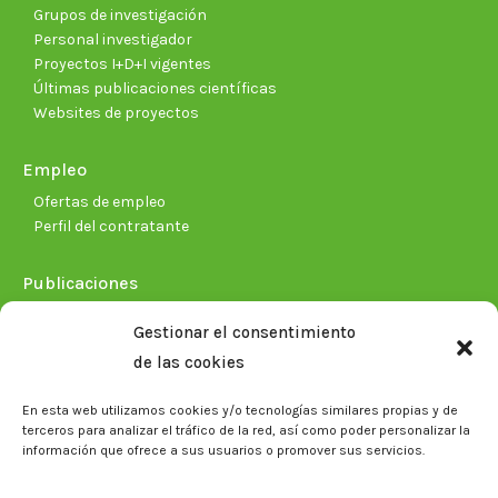
Grupos de investigación
Personal investigador
Proyectos I+D+I vigentes
Últimas publicaciones científicas
Websites de proyectos
Empleo
Ofertas de empleo
Perfil del contratante
Publicaciones
Plan Estratégico 2021-2026
Gestionar el consentimiento
Memorias corporativas
de las cookies
Biblioteca. Repositorio CITAREA
En esta web utilizamos cookies y/o tecnologías similares propias y de
Sala de prensa
terceros para analizar el tráfico de la red, así como poder personalizar la
información que ofrece a sus usuarios o promover sus servicios.
Noticias
Eventos