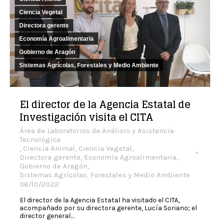
Ciencia Vegetal
Directora gerente
Economía Agroalimentaria
Gobierno de Aragón
Sistemas Agrícolas, Forestales y Medio Ambiente
El director de la Agencia Estatal de
Investigación visita el CITA
Área de Laboratorios de Análisis y Asistencia
Tecnológica
,
Ciencia Animal
,
Ciencia Vegetal
,
Directora gerente
,
Economía Agroalimentaria
,
Gobierno de Aragón
,
Sistemas Agrícolas, Forestales y Medio Ambiente
06/10/2022
El director de la Agencia Estatal ha visitado el CITA,
acompañado por su directora gerente, Lucía Soriano; el
director general…