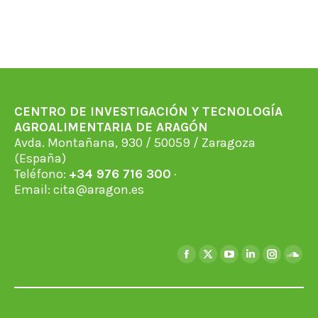
CENTRO DE INVESTIGACIÓN Y TECNOLOGÍA
AGROALIMENTARIA DE ARAGÓN
Avda. Montañana, 930 / 50059 / Zaragoza
(España)
Teléfono:
+34 976 716 300
·
Email:
cita@aragon.es
Encuéntranos en:
Facebook
X
YouTube
Linkedin
Instagra
Soun
page
page
page
page
page
page
opens
opens
opens
opens
opens
open
in
in
in
in
in
in