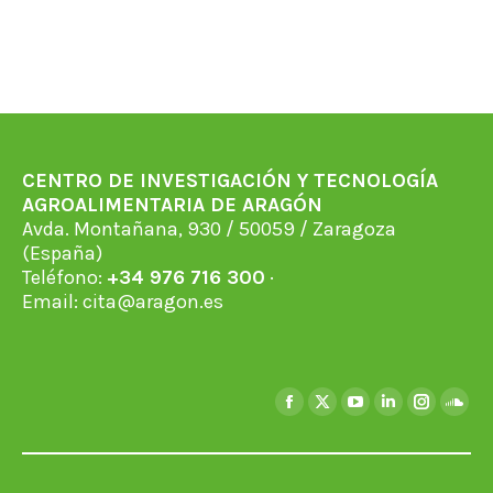
CENTRO DE INVESTIGACIÓN Y TECNOLOGÍA
AGROALIMENTARIA DE ARAGÓN
Avda. Montañana, 930 / 50059 / Zaragoza
(España)
Teléfono:
+34 976 716 300
·
Email:
cita@aragon.es
Encuéntranos en:
Facebook
X
YouTube
Linkedin
Instagra
Soun
page
page
page
page
page
page
opens
opens
opens
opens
opens
open