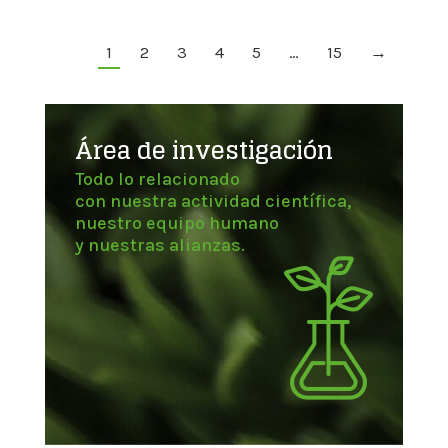
1
2
3
4
5
…
15
→
Área de investigación
Todo lo relacionado
con nuestra actividad científica,
nuestro equipo humano
y nuestras alianzas.