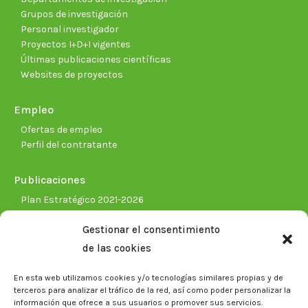
Grupos de investigación
Personal investigador
Proyectos I+D+I vigentes
Últimas publicaciones científicas
Websites de proyectos
Empleo
Ofertas de empleo
Perfil del contratante
Publicaciones
Plan Estratégico 2021-2026
Memorias corporativas
Gestionar el consentimiento
Biblioteca. Repositorio CITAREA
de las cookies
Sala de prensa
En esta web utilizamos cookies y/o tecnologías similares propias y de
Noticias
terceros para analizar el tráfico de la red, así como poder personalizar la
Eventos
información que ofrece a sus usuarios o promover sus servicios.