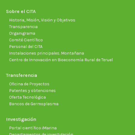
in
in
in
in
in
in
new
new
new
new
new
new
Sobre el CITA
window
window
window
window
window
wind
Historia, Misión, Visión y Objetivos
Transparencia
Organigrama
Comité Científico
Personal del CITA
Instalaciones principales. Montañana
Centro de Innovación en Bioeconomía Rural de Teruel
Transferencia
Oficina de Proyectos
Patentes y obtenciones
Oferta Tecnológica
Bancos de Germoplasma
Investigación
Portal científico iMarina
Departamentos de investigación