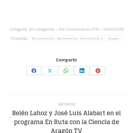
Categoría:
Sin categorizar
Por
Comunicacion CITA
04/10/2018
Etiquetas:
Documentación; Mantenimiento; Hortofruticultura
Empleo
Compartir
Share
Share
Share
Share
Share
on
on
on
on
on
Facebook
X
WhatsApp
LinkedIn
Pinterest
Navegación
ANTERIOR
entre
Belén Lahoz y José Luis Alabart en el
programa En Ruta con la Ciencia de
publicaciones
Publicación
Aragón TV
anterior: