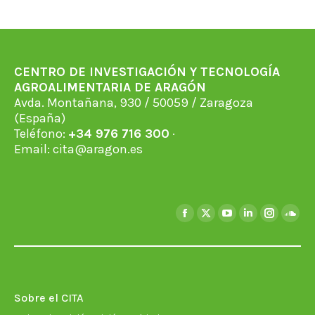
CENTRO DE INVESTIGACIÓN Y TECNOLOGÍA
AGROALIMENTARIA DE ARAGÓN
Avda. Montañana, 930 / 50059 / Zaragoza
(España)
Teléfono:
+34 976 716 300
·
Email:
cita@aragon.es
Encuéntranos en:
Facebook
X
YouTube
Linkedin
Instagra
Soun
page
page
page
page
page
page
opens
opens
opens
opens
opens
open
in
in
in
in
in
in
new
new
new
new
new
new
Sobre el CITA
window
window
window
window
window
wind