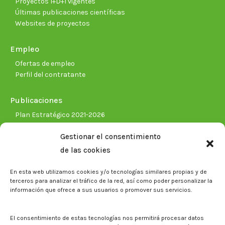
Proyectos I+D+I vigentes
Últimas publicaciones científicas
Websites de proyectos
Empleo
Ofertas de empleo
Perfil del contratante
Publicaciones
Plan Estratégico 2021-2026
Memorias corporativas
Gestionar el consentimiento
Biblioteca. Repositorio CITAREA
de las cookies
Sala de prensa
En esta web utilizamos cookies y/o tecnologías similares propias y de
Noticias
terceros para analizar el tráfico de la red, así como poder personalizar la
Eventos
información que ofrece a sus usuarios o promover sus servicios.
El CITA en los medios de comunicación
Identidad corporativa
El consentimiento de estas tecnologías nos permitirá procesar datos
Boletín electrónico cita2