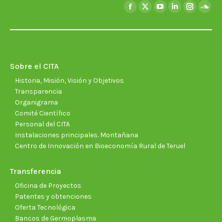
Encuéntranos en:
Facebook
X
YouTube
Linkedin
Instagra
Soun
page
page
page
page
page
page
opens
opens
opens
opens
opens
open
in
in
in
in
in
in
new
new
new
new
new
new
Sobre el CITA
window
window
window
window
window
wind
Historia, Misión, Visión y Objetivos
Transparencia
Organigrama
Comité Científico
Personal del CITA
Instalaciones principales. Montañana
Centro de Innovación en Bioeconomía Rural de Teruel
Transferencia
Oficina de Proyectos
Patentes y obtenciones
Oferta Tecnológica
Bancos de Germoplasma