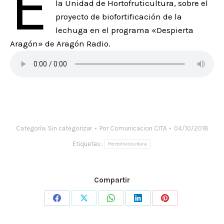
E
la Unidad de Hortofruticultura, sobre el
proyecto de biofortificación de la
lechuga en el programa «Despierta
Aragón» de Aragón Radio.
Categoría:
Sin categorizar
Por
Comunicacion CITA
04/10/2018
Etiquetas:
Hortofruticultura
Compartir
Share
Share
Share
Share
Share
on
on
on
on
on