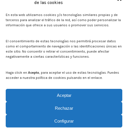
de las cookies
Sala de prensa
En esta web utilizamos cookies y/o tecnologías similares propias y de
Noticias
terceros para analizar el tráfico de la red, así como poder personalizar la
Eventos
información que ofrece a sus usuarios o promover sus servicios.
El CITA en los medios de comunicación
Identidad corporativa
El consentimiento de estas tecnologías nos permitirá procesar datos
Boletín electrónico cita2
como el comportamiento de navegación o las identificaciones únicas en
este sitio. No consentir o retirar el consentimiento, puede afectar
negativamente a ciertas características y funciones.
Contacto
Mapa del sitio web
Haga click en
Acepto
, para aceptar el uso de estas tecnologías. Puedes
acceder a nuestra política de cookies pulsando en el enlace.
Buscar en la web del CITA
Buscar:
Aceptar
Rechazar
Configurar