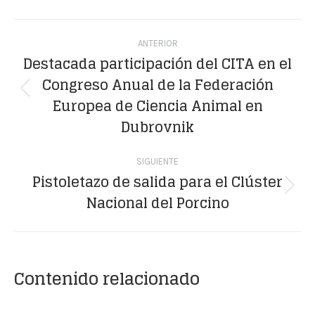
Facebook
X
WhatsApp
LinkedIn
Pinterest
Navegación
ANTERIOR
entre
Destacada participación del CITA en el
Congreso Anual de la Federación
publicaciones
Publicación
Europea de Ciencia Animal en
anterior:
Dubrovnik
SIGUIENTE
Pistoletazo de salida para el Clúster
Publicación
Nacional del Porcino
siguiente:
Contenido relacionado