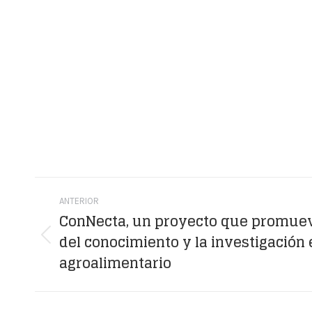
Navegación
ANTERIOR
entre
ConNecta, un proyecto que promueve
del conocimiento y la investigación 
publicaciones
Publicación
agroalimentario
anterior: