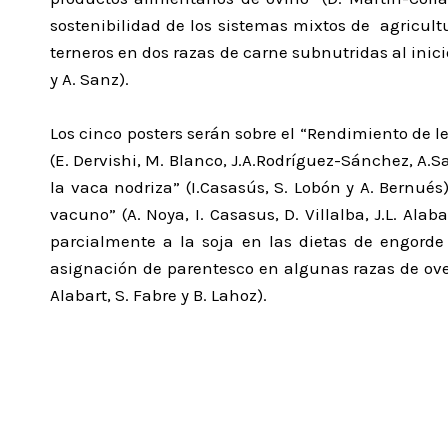
sostenibilidad de los sistemas mixtos de agricultu
terneros en dos razas de carne subnutridas al inicio 
y A. Sanz).
Los cinco posters serán sobre el “Rendimiento de l
(E. Dervishi, M. Blanco, J.A.Rodríguez-Sánchez, A.S
la vaca nodriza” (I.Casasús, S. Lobón y A. Bernué
vacuno” (A. Noya, I. Casasus, D. Villalba, J.L. Al
parcialmente a la soja en las dietas de engorde
asignación de parentesco en algunas razas de ovejas
Alabart, S. Fabre y B. Lahoz).