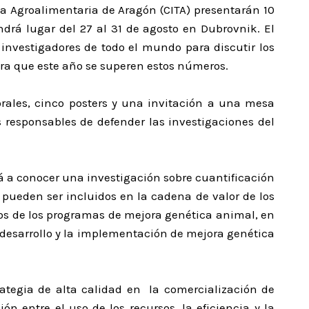
a Agroalimentaria de Aragón (CITA) presentarán 10
rá lugar del 27 al 31 de agosto en Dubrovnik. El
nvestigadores de todo el mundo para discutir los
pera que este año se superen estos números.
orales, cinco posters y una invitación a una mesa
s responsables de defender las investigaciones del
rá a conocer una investigación sobre cuantificación
 pueden ser incluidos en la cadena de valor de los
cos de los programas de mejora genética animal, en
l desarrollo y la implementación de mejora genética
rategia de alta calidad en la comercialización de
ión entre el uso de los recursos, la eficiencia y la