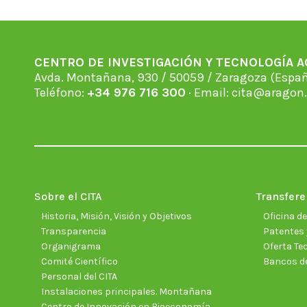
CENTRO DE INVESTIGACIÓN Y TECNOLOGÍA 
Avda. Montañana, 930 / 50059 / Zaragoza (Espan
Teléfono:
+34 976 716 300
· Email:
cita@aragon.
Sobre el CITA
Transfere
Historia, Misión, Visión y Objetivos
Oficina d
Transparencia
Patentes 
Organigrama
Oferta Te
Comité Científico
Bancos d
Personal del CITA
Instalaciones principales. Montañana
Centro de Innovación en Bioeconomía