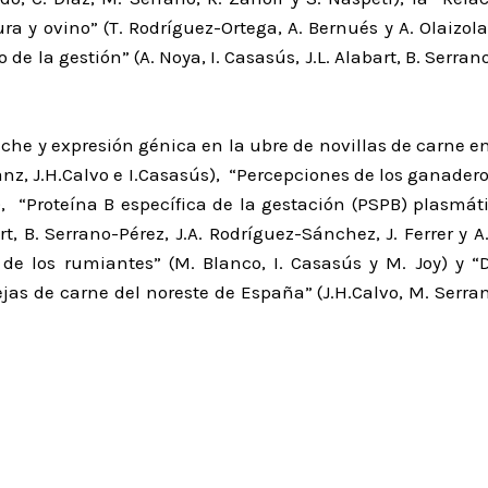
ra y ovino” (T. Rodríguez-Ortega, A. Bernués y A. Olaizo
de la gestión” (A. Noya, I. Casasús, J.L. Alabart, B. Serrano
eche y expresión génica en la ubre de novillas de carne en
anz, J.H.Calvo e I.Casasús), “Percepciones de los ganader
s), “Proteína B específica de la gestación (PSPB) plasmát
abart, B. Serrano-Pérez, J.A. Rodríguez-Sánchez, J. Ferrer
 de los rumiantes” (M. Blanco, I. Casasús y M. Joy) y 
 de carne del noreste de España” (J.H.Calvo, M. Serrano, F