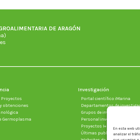
AGROALIMENTARIA DE ARAGÓN
̃a)
es
ncia
Investigación
e Proyectos
Portal científico iMarina
y obtenciones
Departamentos de investiga
cnológica
Grupos de investigación
e Germoplasma
Personal investigador
Proyectos I+D+I vigentes
En esta web uti
Últimas publicaciones cientí
analizar el trá
Websites de proyectos
sus usuarios o