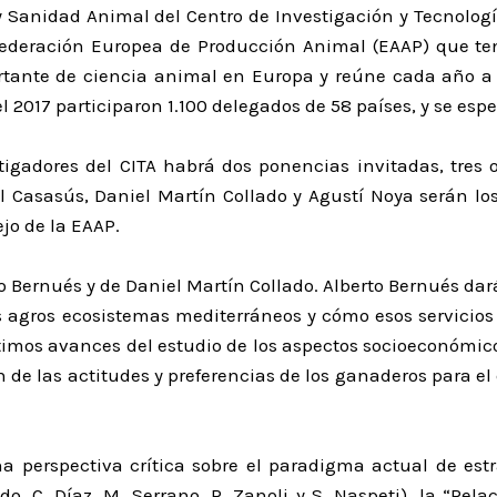
 Sanidad Animal del Centro de Investigación y Tecnologí
ederación Europea de Producción Animal (EAAP) que tend
tante de ciencia animal en Europa y reúne cada año a i
el 2017 participaron 1.100 delegados de 58 países, y se es
stigadores del CITA habrá dos ponencias invitadas, tres 
l Casasús, Daniel Martín Collado y Agustí Noya serán lo
jo de la EAAP.
o Bernués y de Daniel Martín Collado. Alberto Bernués da
os agros ecosistemas mediterráneos y cómo esos servicios
ltimos avances del estudio de los aspectos socioeconómi
 de las actitudes y preferencias de los ganaderos para e
na perspectiva crítica sobre el paradigma actual de est
, C. Díaz, M. Serrano, R. Zanoli y S. Naspeti), la “Relac