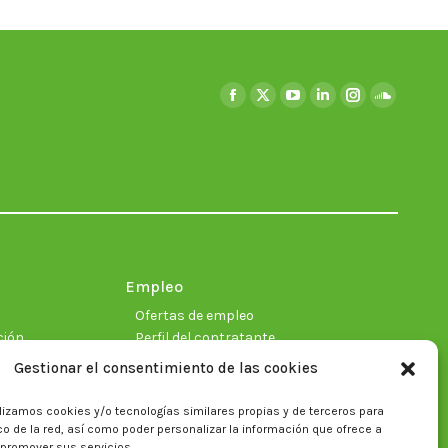
Encuéntranos en:
Facebook
X
YouTube
Linkedin
Instagram
SoundClo
page
page
page
page
page
page
opens
opens
opens
opens
opens
opens
in
in
in
in
in
in
new
new
new
new
new
new
window
window
window
window
window
window
Empleo
Ofertas de empleo
ción
Perfil del contratante
Gestionar el consentimiento de las cookies
lizamos cookies y/o tecnologías similares propias y de terceros para
ficas
fico de la red, así como poder personalizar la información que ofrece a
 promover sus servicios.