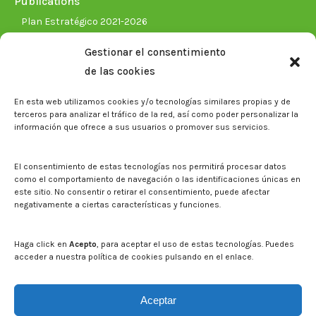
Publications
Plan Estratégico 2021-2026
Memorias corporativas
Gestionar el consentimiento
Biblioteca. Repositorio CITAREA
de las cookies
Press
En esta web utilizamos cookies y/o tecnologías similares propias y de
Noticias
terceros para analizar el tráfico de la red, así como poder personalizar la
Eventos
información que ofrece a sus usuarios o promover sus servicios.
El CITA en los medios de comunicación
Corporate Identity
El consentimiento de estas tecnologías nos permitirá procesar datos
Boletín electrónico cita2
como el comportamiento de navegación o las identificaciones únicas en
este sitio. No consentir o retirar el consentimiento, puede afectar
negativamente a ciertas características y funciones.
Contact
Mapa del sitio web
Haga click en
Acepto
, para aceptar el uso de estas tecnologías. Puedes
acceder a nuestra política de cookies pulsando en el enlace.
Search on CITA website
Search:
Aceptar