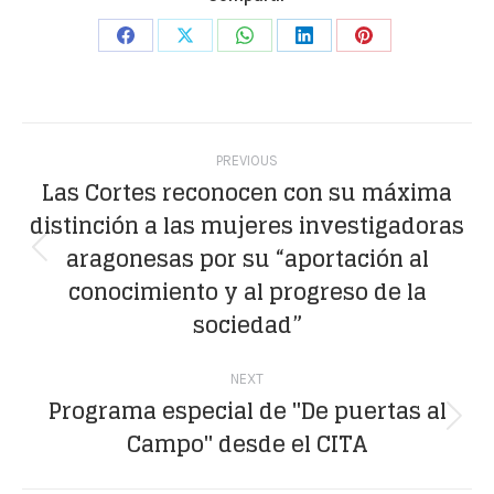
Share
Share
Share
Share
Share
on
on
on
on
on
Facebook
X
WhatsApp
LinkedIn
Pinterest
Post
PREVIOUS
navigation
Las Cortes reconocen con su máxima
distinción a las mujeres investigadoras
aragonesas por su “aportación al
Previous
conocimiento y al progreso de la
post:
sociedad”
NEXT
Programa especial de "De puertas al
Next
Campo" desde el CITA
post: