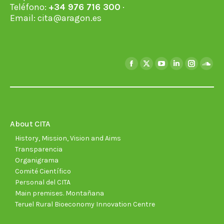
Teléfono:
+34 976 716 300
·
Email:
cita@aragon.es
Find us on:
Facebook
X
YouTube
Linkedin
Instagra
Soun
page
page
page
page
page
page
opens
opens
opens
opens
opens
open
in
in
in
in
in
in
new
new
new
new
new
new
About CITA
window
window
window
window
window
wind
History, Mission, Vision and Aims
Transparencia
Organigrama
Comité Científico
Personal del CITA
Main premises. Montañana
Teruel Rural Bioeconomy Innovation Centre