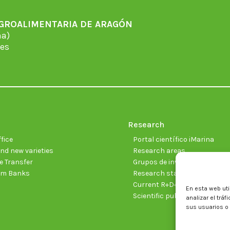
AGROALIMENTARIA DE ARAGÓN
̃a)
es
Research
fice
Portal científico iMarina
nd new varieties
Research areas
 Transfer
Grupos de investigación
sm Banks
Research staff
Current R+D+I projects
En esta web uti
Scientific publications
analizar el trá
sus usuarios o