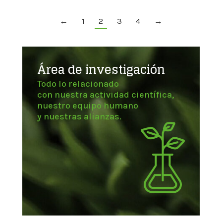
←
1
2
3
4
→
Área de investigación
Todo lo relacionado
con nuestra actividad científica,
nuestro equipo humano
y nuestras alianzas.