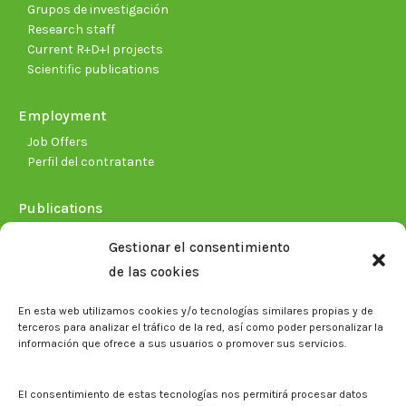
Grupos de investigación
Research staff
Current R+D+I projects
Scientific publications
Employment
Job Offers
Perfil del contratante
Publications
Plan Estratégico 2021-2026
Gestionar el consentimiento
Memorias corporativas
de las cookies
Biblioteca. Repositorio CITAREA
En esta web utilizamos cookies y/o tecnologías similares propias y de
Press
terceros para analizar el tráfico de la red, así como poder personalizar la
información que ofrece a sus usuarios o promover sus servicios.
Noticias
Eventos
El CITA en los medios de comunicación
El consentimiento de estas tecnologías nos permitirá procesar datos