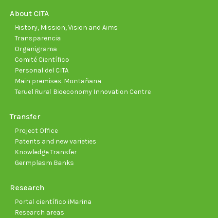
new
new
new
new
new
new
About CITA
window
window
window
window
window
wind
History, Mission, Vision and Aims
Transparencia
Organigrama
Comité Científico
Personal del CITA
Main premises. Montañana
Teruel Rural Bioeconomy Innovation Centre
Transfer
Project Office
Patents and new varieties
Knowledge Transfer
Germplasm Banks
Research
Portal científico iMarina
Research areas