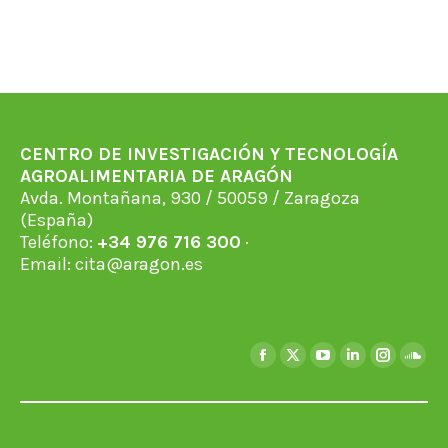
CENTRO DE INVESTIGACIÓN Y TECNOLOGÍA
AGROALIMENTARIA DE ARAGÓN
Avda. Montañana, 930 / 50059 / Zaragoza
(España)
Teléfono:
+34 976 716 300
·
Email:
cita@aragon.es
Find us on:
Facebook
X
YouTube
Linkedin
Instagra
Soun
page
page
page
page
page
page
opens
opens
opens
opens
opens
open
in
in
in
in
in
in