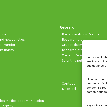
Research
fice
Portal científico iMarina
nd new varieties
Research areas
 Transfer
Grupos de investigación
sm Banks
Research staff
Current R+D+I projects
En esta web uti
Scientific publications
analizar el trá
sus usuarios o
El consentimie
Contact
comportamiento 
consentir o ret
Mapa del sitio web
características
n los medios de comunicación
Haga click en
A
 Identity