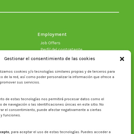
in
in
in
in
in
in
new
new
new
new
new
new
window
window
window
window
window
window
Employment
Job Offers
Perfil del contratante
Gestionar el consentimiento de las cookies
lizamos cookies y/o tecnologías similares propias y de terceros para
fico de la red, así como poder personalizar la información que ofrece a
 promover sus servicios.
nto de estas tecnologías nos permitirá procesar datos como el
Search on CITA website
de navegación o las identificaciones únicas en este sitio. No
irar el consentimiento, puede afectar negativamente a ciertas
Search:
 y funciones.
cepto
, para aceptar el uso de estas tecnologías. Puedes acceder a