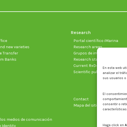
Research
fice
Portal científico iMarina
nd new varieties
Research areas
 Transfer
Grupos de investigación
sm Banks
Research staff
Current R+D+I projects
En esta web uti
Scientific publications
analizar el trá
sus usuarios o
El consentimie
Contact
comportamiento 
consentir o ret
Mapa del sitio web
características
n los medios de comunicación
Haga click en
A
 Identity