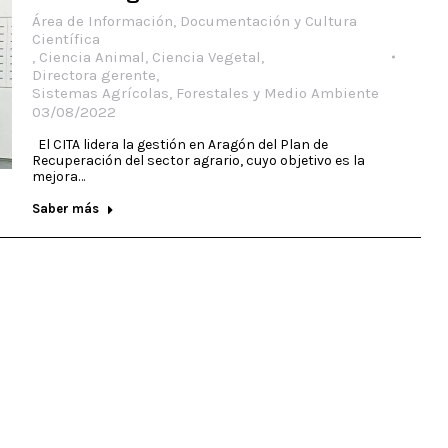
Área de Información, Documentación y Cultura
Científica
,
Ciencia Animal
,
Ciencia Vegetal
,
Directora gerente
,
Sistemas Agrícolas, Forestales y Medio Ambiente
03/08/2022
El CITA lidera la gestión en Aragón del Plan de
Recuperación del sector agrario, cuyo objetivo es la
mejora…
Saber más