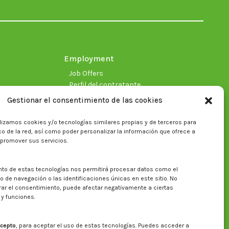
in
in
in
in
in
in
new
new
new
new
new
new
window
window
window
window
window
window
Employment
Job Offers
Perfil del contratante
Gestionar el consentimiento de las cookies
lizamos cookies y/o tecnologías similares propias y de terceros para
fico de la red, así como poder personalizar la información que ofrece a
 promover sus servicios.
nto de estas tecnologías nos permitirá procesar datos como el
Search on CITA website
de navegación o las identificaciones únicas en este sitio. No
irar el consentimiento, puede afectar negativamente a ciertas
Search:
 y funciones.
cepto
, para aceptar el uso de estas tecnologías. Puedes acceder a