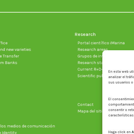
Research
fice
Portal científico iMarina
nd new varieties
Research areas
 Transfer
Grupos de investigación
sm Banks
Research staff
Current R+D+I projects
En esta web uti
Scientific publications
analizar el trá
sus usuarios o
El consentimie
Contact
comportamiento 
consentir o ret
Mapa del sitio web
características
n los medios de comunicación
Haga click en
A
 Identity