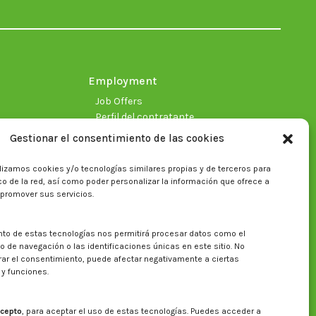
in
in
in
in
in
in
new
new
new
new
new
new
window
window
window
window
window
window
Employment
Job Offers
Perfil del contratante
Gestionar el consentimiento de las cookies
lizamos cookies y/o tecnologías similares propias y de terceros para
fico de la red, así como poder personalizar la información que ofrece a
 promover sus servicios.
nto de estas tecnologías nos permitirá procesar datos como el
Search on CITA website
de navegación o las identificaciones únicas en este sitio. No
irar el consentimiento, puede afectar negativamente a ciertas
Search:
 y funciones.
cepto
, para aceptar el uso de estas tecnologías. Puedes acceder a