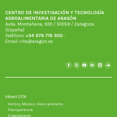
CENTRO DE INVESTIGACIÓN Y TECNOLOGÍA
AGROALIMENTARIA DE ARAGÓN
Avda. Montañana, 930 / 50059 / Zaragoza
(España)
Teléfono:
+34 976 716 300
·
Email:
cita@aragon.es
Find us on:
Facebook
X
YouTube
Linkedin
Instagra
Soun
page
page
page
page
page
page
opens
opens
opens
opens
opens
open
in
in
in
in
in
in
new
new
new
new
new
new
About CITA
window
window
window
window
window
wind
History, Mission, Vision and Aims
Transparencia
Organigrama