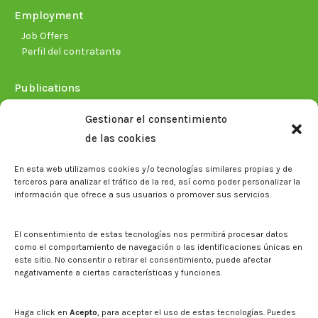
Employment
Job Offers
Perfil del contratante
Publications
Plan Estratégico 2021-2026
Gestionar el consentimiento
Memorias corporativas
de las cookies
Biblioteca. Repositorio CITAREA
En esta web utilizamos cookies y/o tecnologías similares propias y de
Press
terceros para analizar el tráfico de la red, así como poder personalizar la
información que ofrece a sus usuarios o promover sus servicios.
Noticias
Eventos
El CITA en los medios de comunicación
El consentimiento de estas tecnologías nos permitirá procesar datos
Corporate Identity
como el comportamiento de navegación o las identificaciones únicas en
Boletín electrónico cita2
este sitio. No consentir o retirar el consentimiento, puede afectar
negativamente a ciertas características y funciones.
Contact
Mapa del sitio web
Haga click en
Acepto
, para aceptar el uso de estas tecnologías. Puedes