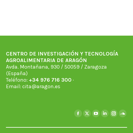
CENTRO DE INVESTIGACIÓN Y TECNOLOGÍA
AGROALIMENTARIA DE ARAGÓN
Avda. Montañana, 930 / 50059 / Zaragoza
(España)
Teléfono:
+34 976 716 300
·
Email:
cita@aragon.es
Find us on:
Facebook
X
YouTube
Linkedin
Instagra
Soun
page
page
page
page
page
page
opens
opens
opens
opens
opens
open