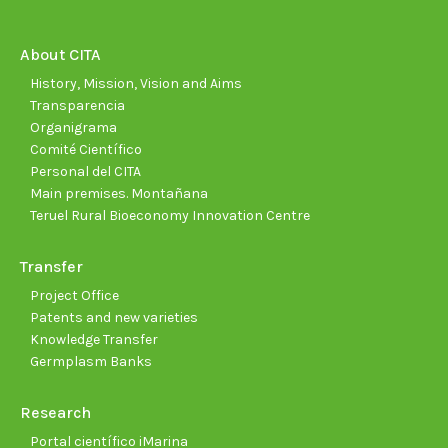
in
in
in
in
in
in
new
new
new
new
new
new
About CITA
window
window
window
window
window
wind
History, Mission, Vision and Aims
Transparencia
Organigrama
Comité Científico
Personal del CITA
Main premises. Montañana
Teruel Rural Bioeconomy Innovation Centre
Transfer
Project Office
Patents and new varieties
Knowledge Transfer
Germplasm Banks
Research
Portal científico iMarina