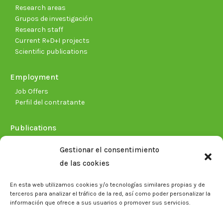
Research areas
Grupos de investigación
Research staff
Current R+D+I projects
Scientific publications
Employment
Job Offers
Perfil del contratante
Publications
Plan Estratégico 2021-2026
Gestionar el consentimiento
Memorias corporativas
de las cookies
Biblioteca. Repositorio CITAREA
En esta web utilizamos cookies y/o tecnologías similares propias y de
Press
terceros para analizar el tráfico de la red, así como poder personalizar la
información que ofrece a sus usuarios o promover sus servicios.
Noticias
Eventos