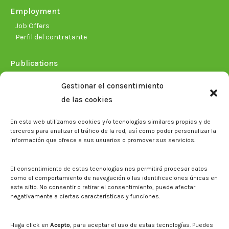
Employment
Job Offers
Perfil del contratante
Publications
Plan Estratégico 2021-2026
Gestionar el consentimiento
Memorias corporativas
de las cookies
Biblioteca. Repositorio CITAREA
En esta web utilizamos cookies y/o tecnologías similares propias y de
Press
terceros para analizar el tráfico de la red, así como poder personalizar la
información que ofrece a sus usuarios o promover sus servicios.
Noticias
Eventos
El CITA en los medios de comunicación
El consentimiento de estas tecnologías nos permitirá procesar datos
Corporate Identity
como el comportamiento de navegación o las identificaciones únicas en
Boletín electrónico cita2
este sitio. No consentir o retirar el consentimiento, puede afectar
negativamente a ciertas características y funciones.
Contact
Mapa del sitio web
Haga click en
Acepto
, para aceptar el uso de estas tecnologías. Puedes