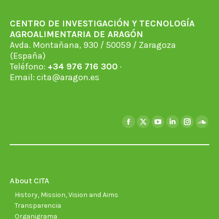
CENTRO DE INVESTIGACIÓN Y TECNOLOGÍA
AGROALIMENTARIA DE ARAGÓN
Avda. Montañana, 930 / 50059 / Zaragoza
(España)
Teléfono:
+34 976 716 300
·
Email:
cita@aragon.es
Find us on:
Facebook
X
YouTube
Linkedin
Instagra
Soun
page
page
page
page
page
page
opens
opens
opens
opens
opens
open
in
in
in
in
in
in
new
new
new
new
new
new
About CITA
window
window
window
window
window
wind
History, Mission, Vision and Aims
Transparencia
Organigrama