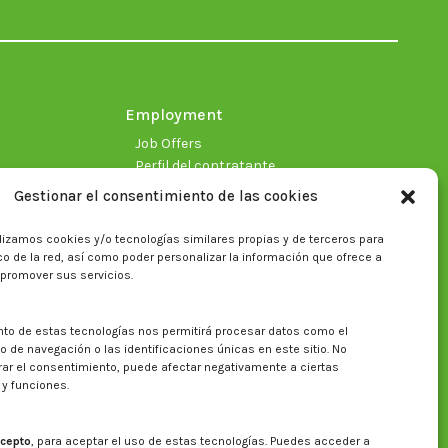
in
in
in
in
in
in
new
new
new
new
new
new
window
window
window
window
window
window
Employment
Job Offers
Perfil del contratante
Gestionar el consentimiento de las cookies
lizamos cookies y/o tecnologías similares propias y de terceros para
fico de la red, así como poder personalizar la información que ofrece a
 promover sus servicios.
nto de estas tecnologías nos permitirá procesar datos como el
Search on CITA website
de navegación o las identificaciones únicas en este sitio. No
irar el consentimiento, puede afectar negativamente a ciertas
Search:
 y funciones.
cepto
, para aceptar el uso de estas tecnologías. Puedes acceder a