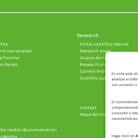
Research
fice
Portal científico iMarina
nd new varieties
Research areas
 Transfer
Grupos de investigación
sm Banks
Research staff
Current R+D+I projects
En esta web uti
Scientific publications
analizar el trá
sus usuarios o
El consentimie
Contact
comportamiento 
consentir o ret
Mapa del sitio web
características
n los medios de comunicación
Haga click en
A
 Identity