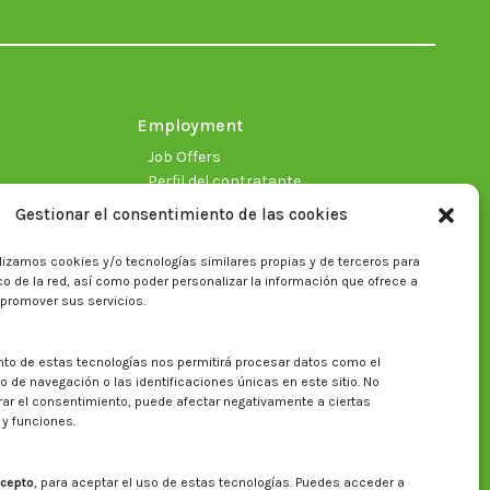
in
in
in
in
in
in
new
new
new
new
new
new
window
window
window
window
window
window
Employment
Job Offers
Perfil del contratante
Gestionar el consentimiento de las cookies
lizamos cookies y/o tecnologías similares propias y de terceros para
fico de la red, así como poder personalizar la información que ofrece a
 promover sus servicios.
nto de estas tecnologías nos permitirá procesar datos como el
Search on CITA website
de navegación o las identificaciones únicas en este sitio. No
irar el consentimiento, puede afectar negativamente a ciertas
Search:
 y funciones.
cepto
, para aceptar el uso de estas tecnologías. Puedes acceder a