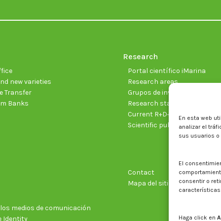
Research
fice
Portal científico iMarina
nd new varieties
Research areas
 Transfer
Grupos de investigación
sm Banks
Research staff
Current R+D+I projects
En esta web uti
Scientific publications
analizar el trá
sus usuarios o
El consentimie
Contact
comportamiento 
consentir o ret
Mapa del sitio web
características
n los medios de comunicación
Haga click en
A
 Identity