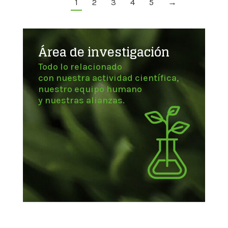
1
2
3
4
5
→
Área de investigación
Todo lo relacionado
con nuestra actividad científica,
nuestro equipo humano
y nuestras alianzas.