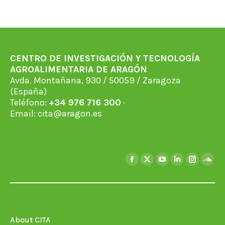
CENTRO DE INVESTIGACIÓN Y TECNOLOGÍA
AGROALIMENTARIA DE ARAGÓN
Avda. Montañana, 930 / 50059 / Zaragoza
(España)
Teléfono:
+34 976 716 300
·
Email:
cita@aragon.es
Find us on:
Facebook
X
YouTube
Linkedin
Instagra
Soun
page
page
page
page
page
page
opens
opens
opens
opens
opens
open
in
in
in
in
in
in
new
new
new
new
new
new
About CITA