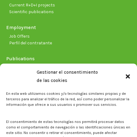
Current R+D+I projects
Scientific publications
Employment
Job Offers
Perfil del contratante
Publications
Plan Estratégico 2021-2026
Gestionar el consentimiento
Memorias corporativas
de las cookies
Biblioteca. Repositorio CITAREA
En esta web utilizamos cookies y/o tecnologías similares propias y de
Press
terceros para analizar el tráfico de la red, así como poder personalizar la
información que ofrece a sus usuarios o promover sus servicios.
Noticias
Eventos
El CITA en los medios de comunicación
El consentimiento de estas tecnologías nos permitirá procesar datos
Corporate Identity
como el comportamiento de navegación o las identificaciones únicas en
Boletín electrónico cita2
este sitio. No consentir o retirar el consentimiento, puede afectar