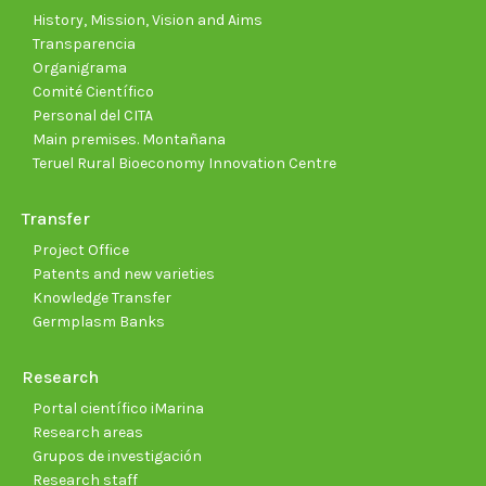
window
window
window
window
window
wind
History, Mission, Vision and Aims
Transparencia
Organigrama
Comité Científico
Personal del CITA
Main premises. Montañana
Teruel Rural Bioeconomy Innovation Centre
Transfer
Project Office
Patents and new varieties
Knowledge Transfer
Germplasm Banks
Research
Portal científico iMarina
Research areas
Grupos de investigación
Research staff