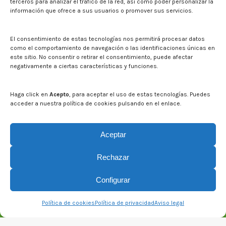
terceros para analizar el tráfico de la red, así como poder personalizar la
información que ofrece a sus usuarios o promover sus servicios.
Noticias
Eventos
El CITA en los medios de comunicación
El consentimiento de estas tecnologías nos permitirá procesar datos
Corporate Identity
como el comportamiento de navegación o las identificaciones únicas en
Boletín electrónico cita2
este sitio. No consentir o retirar el consentimiento, puede afectar
negativamente a ciertas características y funciones.
Contact
Mapa del sitio web
Haga click en
Acepto
, para aceptar el uso de estas tecnologías. Puedes
acceder a nuestra política de cookies pulsando en el enlace.
Search on CITA website
Search:
Aceptar
Rechazar
Configurar
Política de cookies
Política de privacidad
Aviso legal
© CITA Aragón - 2026. Todos los derechos reservados.
Legal