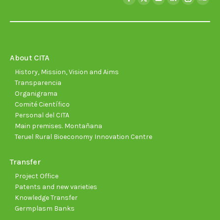
Facebook
X
YouTube
Linkedin
Instagra
Soun
page
page
page
page
page
page
opens
opens
opens
opens
opens
open
in
in
in
in
in
in
new
new
new
new
new
new
About CITA
window
window
window
window
window
wind
History, Mission, Vision and Aims
Transparencia
Organigrama
Comité Científico
Personal del CITA
Main premises. Montañana
Teruel Rural Bioeconomy Innovation Centre
Transfer
Project Office
Patents and new varieties
Knowledge Transfer
Germplasm Banks