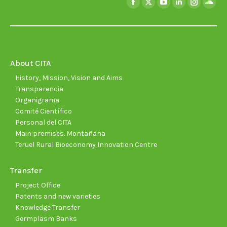
Facebook
X
YouTube
Linkedin
Instagra
Soun
page
page
page
page
page
page
opens
opens
opens
opens
opens
open
in
in
in
in
in
in
new
new
new
new
new
new
About CITA
window
window
window
window
window
wind
History, Mission, Vision and Aims
Transparencia
Organigrama
Comité Científico
Personal del CITA
Main premises. Montañana
Teruel Rural Bioeconomy Innovation Centre
Transfer
Project Office
Patents and new varieties
Knowledge Transfer
Germplasm Banks