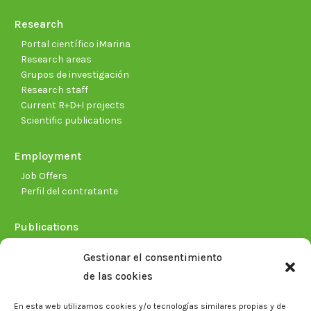
Research
Portal científico iMarina
Research areas
Grupos de investigación
Research staff
Current R+D+I projects
Scientific publications
Employment
Job Offers
Perfil del contratante
Publications
Plan Estratégico 2021-2026
Gestionar el consentimiento
Memorias corporativas
de las cookies
Biblioteca. Repositorio CITAREA
En esta web utilizamos cookies y/o tecnologías similares propias y de