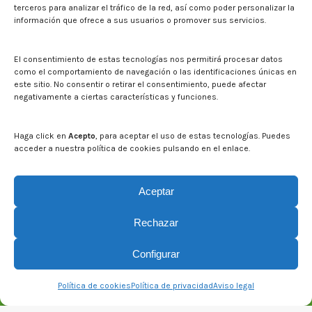
Press
terceros para analizar el tráfico de la red, así como poder personalizar la
información que ofrece a sus usuarios o promover sus servicios.
Noticias
Eventos
El CITA en los medios de comunicación
El consentimiento de estas tecnologías nos permitirá procesar datos
Corporate Identity
como el comportamiento de navegación o las identificaciones únicas en
Boletín electrónico cita2
este sitio. No consentir o retirar el consentimiento, puede afectar
negativamente a ciertas características y funciones.
Contact
Mapa del sitio web
Haga click en
Acepto
, para aceptar el uso de estas tecnologías. Puedes
acceder a nuestra política de cookies pulsando en el enlace.
Search on CITA website
Search:
Aceptar
Rechazar
Configurar
Política de cookies
Política de privacidad
Aviso legal
© CITA Aragón - 2026. Todos los derechos reservados.